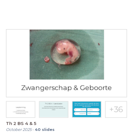
Th 2 BS 4 & 5
October 2025
-
40
slides