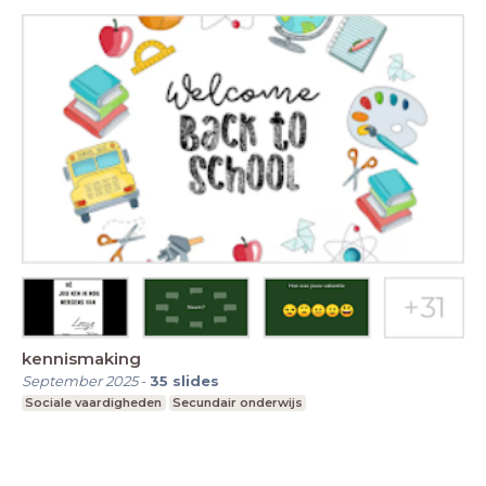
kennismaking
September 2025
-
35
slides
Sociale vaardigheden
Secundair onderwijs