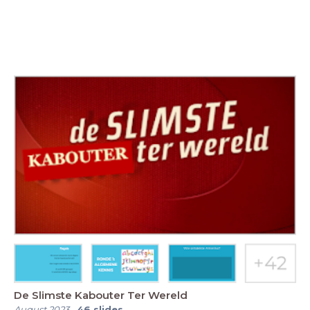
De Slimste Kabouter Ter Wereld
August 2023
-
46
slides