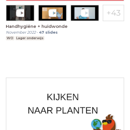
Handhygiëne + huidwonde
November 2022
-
47
slides
WO
Lager onderwijs