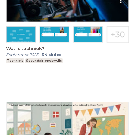
Wat is techniek?
September 2025
-
34
slides
Techniek
Secundair onderwijs