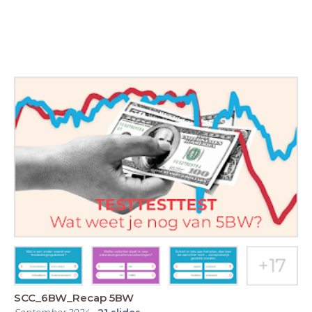
SCC_6BW_Recap 5BW
September 2024
-
21
slides