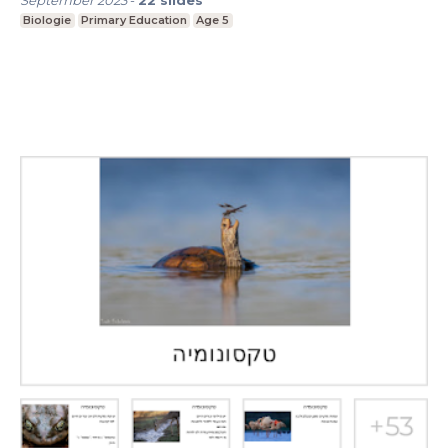
September 2023
-
22
slides
Biologie
Primary Education
Age 5