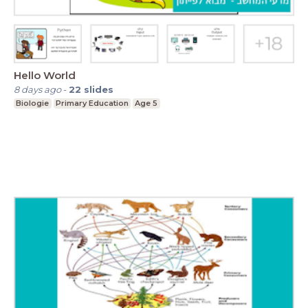
Hello World
8 days ago
-
22
slides
Biologie
Primary Education
Age 5