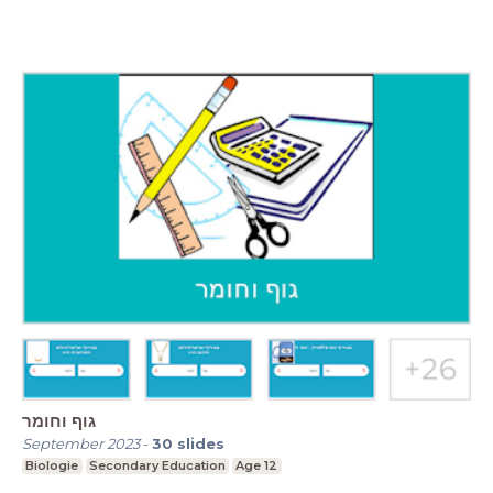
גוף וחומר
September 2023
-
30
slides
Biologie
Secondary Education
Age 12