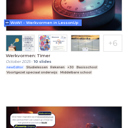
WoW! - Werkvormen in LessonUp
Werkvormen: Timer
October 2025
-
10
slides
newEditor
Studielessen
Rekenen
+30
Basisschool
Voortgezet speciaal onderwijs
Middelbare school