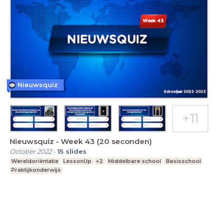
Nieuwsquiz
Nieuwsquiz - Week 43 (20 seconden)
October 2022
-
15
slides
Wereldoriëntatie
LessonUp
+2
Middelbare school
Basisschool
Praktijkonderwijs