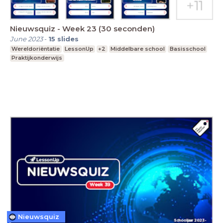
Nieuwsquiz - Week 23 (30 seconden)
June 2023
-
15
slides
Wereldoriëntatie
LessonUp
+2
Middelbare school
Basisschool
Praktijkonderwijs
Nieuwsquiz