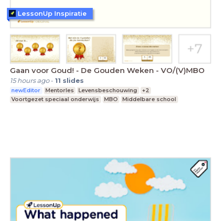
LessonUp Inspiratie
Gaan voor Goud! - De Gouden Weken - VO/(V)MBO
15 hours ago
-
11
slides
newEditor
Mentorles
Levensbeschouwing
+2
Voortgezet speciaal onderwijs
MBO
Middelbare school