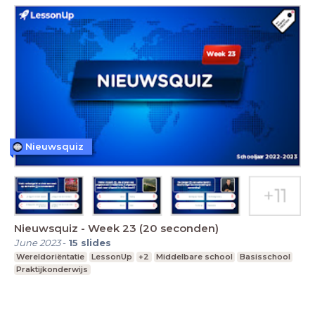
Nieuwsquiz
Nieuwsquiz - Week 23 (20 seconden)
June 2023
-
15
slides
Wereldoriëntatie
LessonUp
+2
Middelbare school
Basisschool
Praktijkonderwijs