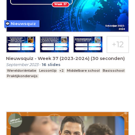
Nieuwsquiz
Nieuwsquiz - Week 37 (2023-2024) (30 seconden)
September 2023
-
16
slides
Wereldoriëntatie
LessonUp
+2
Middelbare school
Basisschool
Praktijkonderwijs