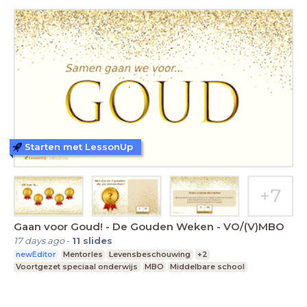
Starten met LessonUp
Gaan voor Goud! - De Gouden Weken - VO/(V)MBO
17 days ago
-
11
slides
newEditor
Mentorles
Levensbeschouwing
+2
Voortgezet speciaal onderwijs
MBO
Middelbare school