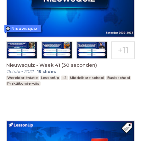
Nieuwsquiz
Nieuwsquiz - Week 41 (30 seconden)
October 2022
-
15
slides
Wereldoriëntatie
LessonUp
+2
Middelbare school
Basisschool
Praktijkonderwijs