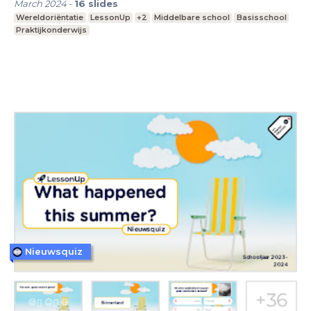
March 2024
-
16
slides
Wereldoriëntatie
LessonUp
+2
Middelbare school
Basisschool
Praktijkonderwijs
Nieuwsquiz