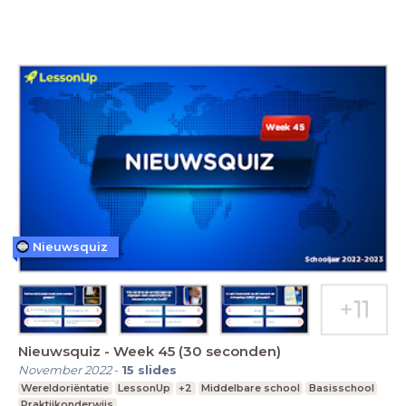
Nieuwsquiz
Nieuwsquiz - Week 45 (30 seconden)
November 2022
-
15
slides
Wereldoriëntatie
LessonUp
+2
Middelbare school
Basisschool
Praktijkonderwijs