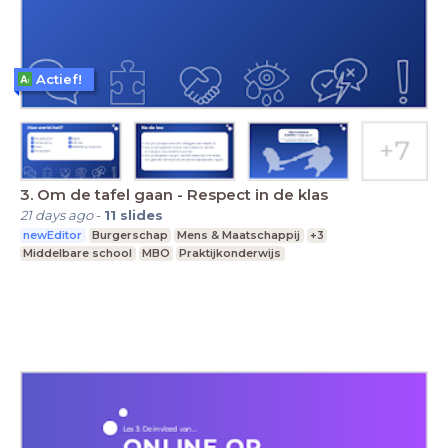
Actief!
3. Om de tafel gaan - Respect in de klas
21 days ago
-
11
slides
newEditor
Burgerschap
Mens & Maatschappij
+3
Middelbare school
MBO
Praktijkonderwijs