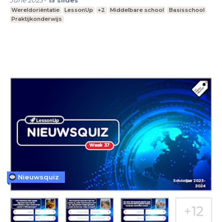
Wereldoriëntatie
LessonUp
+2
Middelbare school
Basisschool
Praktijkonderwijs
Nieuwsquiz