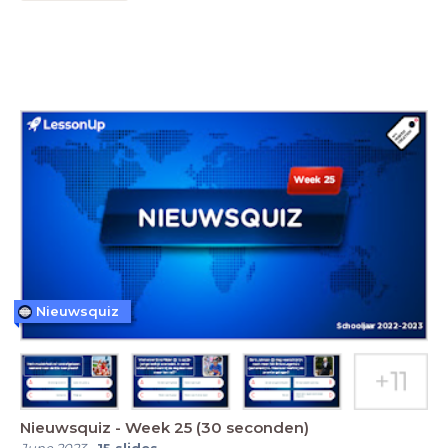
Nieuwsquiz
Nieuwsquiz - Week 25 (30 seconden)
June 2023
-
15
slides