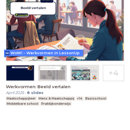
WoW! - Werkvormen in LessonUp
Werkvormen: Beeld vertalen
April 2025
-
8
slides
Maatschappijleer
Mens & Maatschappij
+14
Basisschool
Middelbare school
Praktijkonderwijs