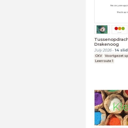
Tussenopdrach
Drakenoog
July 2026
-
14
sli
CKV
Voortgezet sp
Leerroute 1