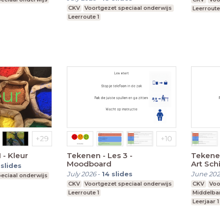
CKV
Voortgezet speciaal onderwijs
Leerroute
Leerroute 1
 - Kleur
Tekenen - Les 3 -
Tekenen
Moodboard
Art Schi
slides
July 2026
-
14
slides
June 20
eciaal onderwijs
CKV
Voortgezet speciaal onderwijs
CKV
Voo
Leerroute 1
Middelba
Leerjaar 1