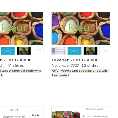
 - Les 1 - Kleur
Tekenen - Les 1 - Kleur
024
-
41
slides
November 2023
-
32
slides
rtgezet speciaal onderwijs
CKV
Voortgezet speciaal onderwijs
 1
Leerroute 1