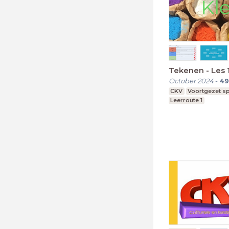
Tekenen - Les 1
October 2024
-
49
CKV
Voortgezet sp
Leerroute 1