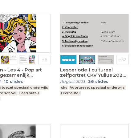
 - Les 4 - Pop art
Lesperiode 1 cultureel
 gezamenlijk
zelfportret CKV Yulius 2022-
n
2023
3
-
10
slides
August 2023
-
36
slides
rtgezet speciaal onderwijs
ckv
Voortgezet speciaal onderwijs
re school
Leerroute 1
Leerroute 1