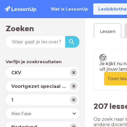
Wat is LessonUp
Lesbiblioth
Zoeken
Lessen
Verfijn je zoekresultaten
Je kijkt nu 
uit jouw lan
Vak
CKV
Toon le
Schooltype
Voortgezet speciaal onderwijs
Niveau
1
207 less
Jaar
Kies Fase
Op zoek naar i
Land
andere docent