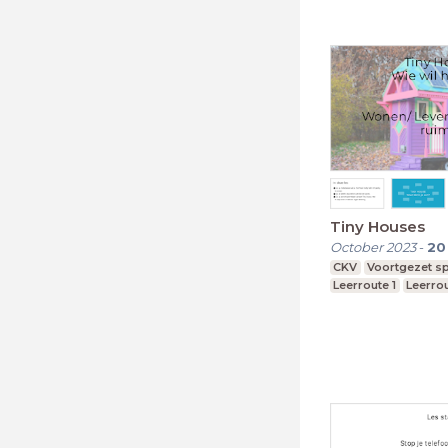
Tiny Houses
October 2023
-
20
CKV
Voortgezet sp
Leerroute 1
Leerro