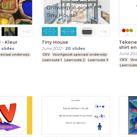
 - Kleur
Tiny House
Tekenen
shirt e
slides
June 2022
-
20
slides
June 20
eciaal onderwijs
CKV
Voortgezet speciaal onderwijs
CKV
Voo
Leerroute 1
Leerroute 2
Leerroute 3
Leerroute