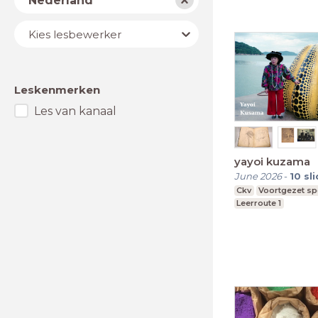
Nederland
Lesbewerker
Kies lesbewerker
Leskenmerken
Les van kanaal
yayoi kuzama
June 2026
-
10
sl
Ckv
Voortgezet sp
Leerroute 1