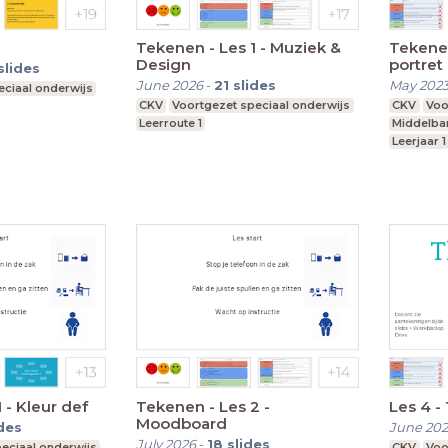
Tekenen - Les 1 - Muziek &
Tekenen
Design
portret
slides
June 2026
-
21
slides
May 202
eciaal onderwijs
CKV
Voortgezet speciaal onderwijs
CKV
Voo
Leerroute 1
Middelba
Leerjaar 1
 - Kleur def
Tekenen - Les 2 -
Les 4 -
Moodboard
ides
June 202
July 2026
-
18
slides
eciaal onderwijs
CKV
Voo