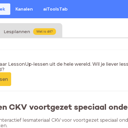
eek
Kanalen
aiToolsTab
Lesplannen
Wat is dit?
naar LessonUp-lessen uit de hele wereld. Wil je liever l
d?
ssen
en CKV voortgezet speciaal onde
nteractief lesmateriaal CKV voor voortgezet speciaal onde
en.