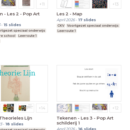
 - Les 2 - Pop Art
Les 2 - Map
April 2026
-
17
slides
3
-
15
slides
CKV
Voortgezet speciaal onderwijs
rtgezet speciaal onderwijs
Leerroute 1
re school
Leerroute 1
 Theorieles Lijn
Tekenen - Les 3 - Pop Art
schilderij 1
3
-
18
slides
April 2026
-
16
slides
rtgezet speciaal onderwijs