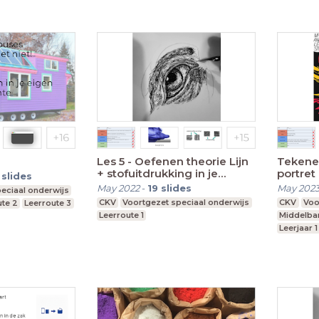
Les 5 - Oefenen theorie Lijn
Tekenen
+ stofuitdrukking in je
portret
slides
illustratie
bekijke
May 2022
-
19
slides
May 202
eciaal onderwijs
CKV
Voortgezet speciaal onderwijs
CKV
Voo
ute 2
Leerroute 3
Leerroute 1
Middelba
Leerjaar 1