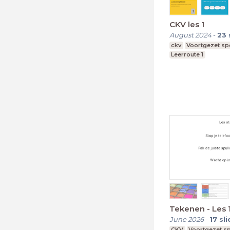
CKV les 1
August 2024
-
23
ckv
Voortgezet sp
Leerroute 1
Tekenen - Les 1
June 2026
-
17
sl
CKV
Voortgezet sp