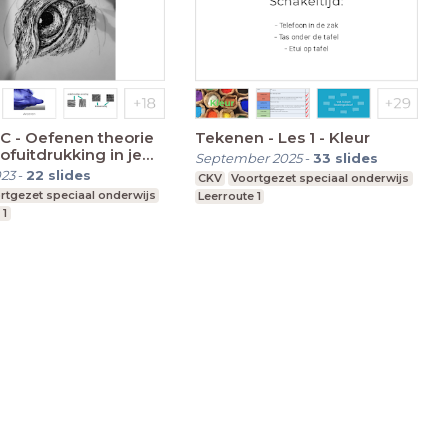
 1C - Oefenen theorie
Tekenen - Les 1 - Kleur
tofuitdrukking in je
September 2025
-
33
slides
ie
023
-
22
slides
CKV
Voortgezet speciaal onderwijs
rtgezet speciaal onderwijs
Leerroute 1
 1