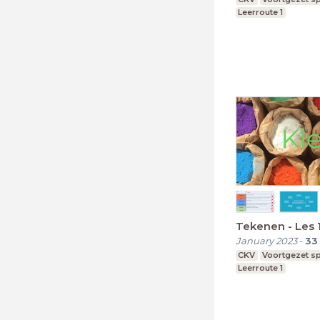
Leerroute 1
Tekenen - Les 1
January 2023
-
33
CKV
Voortgezet sp
Leerroute 1