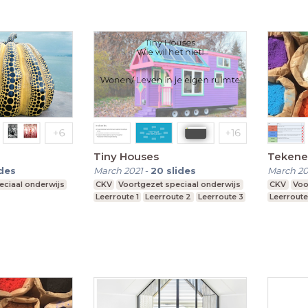
Tiny Houses
Tekenen
ides
March 2021
-
20
slides
March 2
eciaal onderwijs
CKV
Voortgezet speciaal onderwijs
CKV
Voo
Leerroute 1
Leerroute 2
Leerroute 3
Leerroute