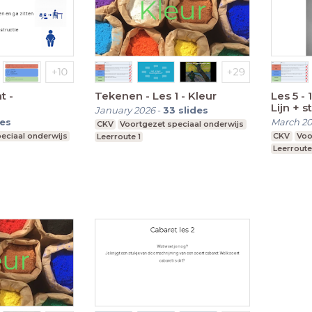
t -
Tekenen - Les 1 - Kleur
Les 5 -
Lijn + s
January 2026
-
33
slides
illustrat
des
March 2
CKV
Voortgezet speciaal onderwijs
eciaal onderwijs
CKV
Voo
Leerroute 1
Leerroute