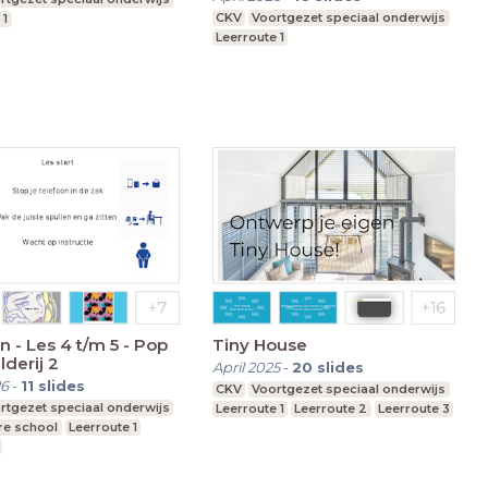
CKV
Voortgezet speciaal onderwijs
 1
Leerroute 1
 - Les 4 t/m 5 - Pop
Tiny House
lderij 2
April 2025
-
20
slides
26
-
11
slides
CKV
Voortgezet speciaal onderwijs
rtgezet speciaal onderwijs
Leerroute 1
Leerroute 2
Leerroute 3
re school
Leerroute 1