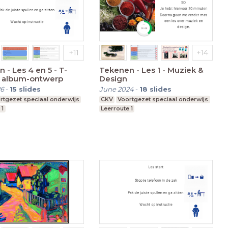
 - Les 4 en 5 - T-
Tekenen - Les 1 - Muziek &
n album-ontwerp
Design
26
-
15
slides
June 2024
-
18
slides
rtgezet speciaal onderwijs
CKV
Voortgezet speciaal onderwijs
 1
Leerroute 1