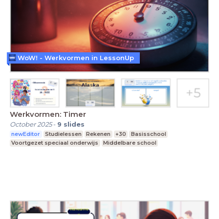
WoW! - Werkvormen in LessonUp
Werkvormen: Timer
October 2025
-
9
slides
newEditor
Studielessen
Rekenen
+30
Basisschool
Voortgezet speciaal onderwijs
Middelbare school