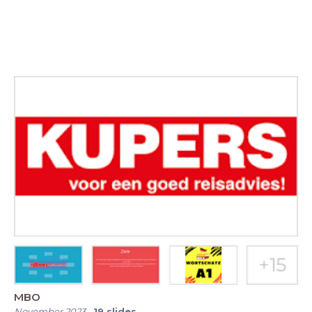
MBO
November 2023
-
19
slides