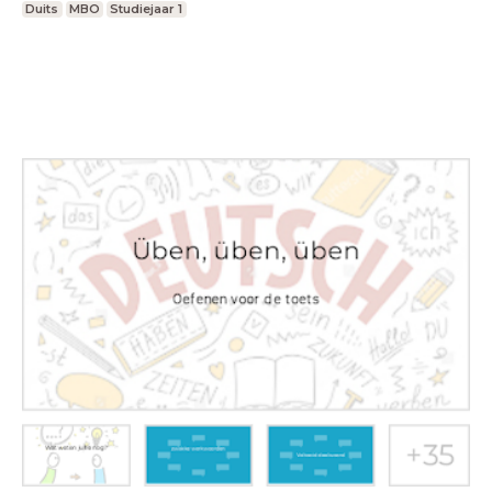
Duits
MBO
Studiejaar 1