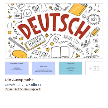
Die Aussprache
March 2024
-
37
slides
Duits
MBO
Studiejaar 1