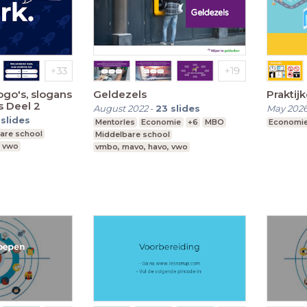
ogo's, slogans
Geldezels
Praktij
s Deel 2
August 2022
-
23
slides
May 202
slides
Mentorles
Economie
+6
MBO
Economi
are school
Middelbare school
, vwo
vmbo, mavo, havo, vwo