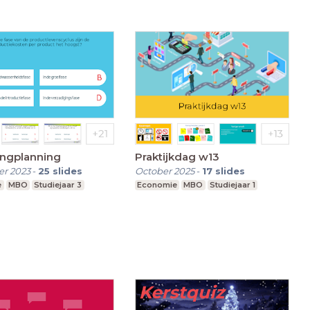
ingplanning
Praktijkdag w13
r 2023
-
25
slides
October 2025
-
17
slides
e
MBO
Studiejaar 3
Economie
MBO
Studiejaar 1