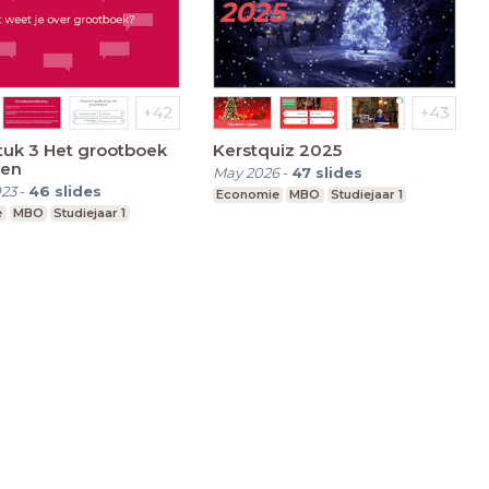
tuk 3 Het grootboek
Kerstquiz 2025
den
May 2026
-
47
slides
023
-
46
slides
Economie
MBO
Studiejaar 1
e
MBO
Studiejaar 1