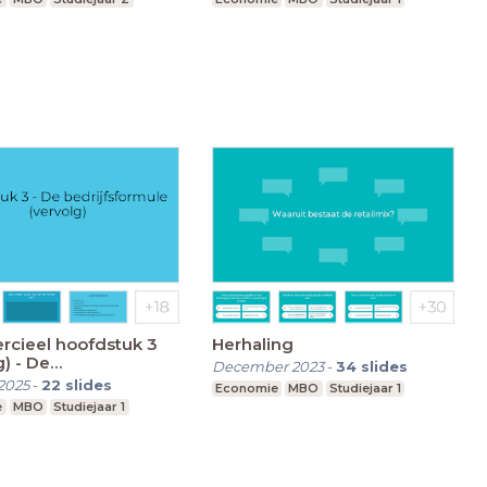
cieel hoofdstuk 3
Herhaling
g) - De
December 2023
-
34
slides
sformule
2025
-
22
slides
Economie
MBO
Studiejaar 1
e
MBO
Studiejaar 1