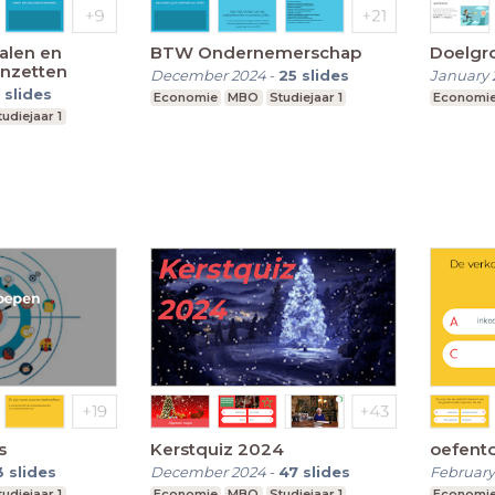
alen en
BTW Ondernemerschap
Doelgro
inzetten
December 2024
-
25
slides
January 
slides
Economie
MBO
Studiejaar 1
Economi
tudiejaar 1
s
Kerstquiz 2024
oefento
3
slides
December 2024
-
47
slides
February
tudiejaar 1
Economie
MBO
Studiejaar 1
Economi