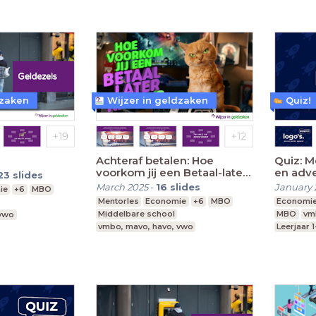
dzaken
Wijzer in geldzaken
Quiz!
Achteraf betalen: Hoe
Quiz: M
voorkom jij een Betaal-later-
en adve
23
slides
kater?
March 2025
-
16
slides
January 
ie
+6
MBO
Mentorles
Economie
+6
MBO
Economi
Middelbare school
MBO
vm
 vwo
vmbo, mavo, havo, vwo
Leerjaar 