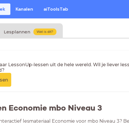
eek
Kanalen
aiToolsTab
Lesplannen
Wat is dit?
naar LessonUp-lessen uit de hele wereld. Wil je liever l
d?
ssen
en Economie mbo Niveau 3
nteractief lesmateriaal Economie voor mbo Niveau 3? Be