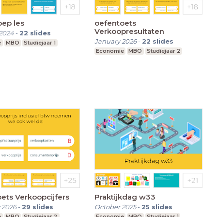
ep les
oefentoets
Verkoopresultaten
2024
-
22
slides
January 2026
-
22
slides
e
MBO
Studiejaar 1
Economie
MBO
Studiejaar 2
ets Verkoopcijfers
Praktijkdag w33
 2026
-
29
slides
October 2025
-
25
slides
e
MBO
Studiejaar 2
Economie
MBO
Studiejaar 1