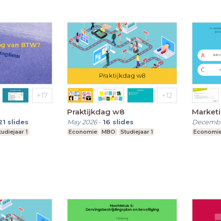
Praktijkdag w8
Market
21
slides
May 2026
-
16
slides
Decembe
tudiejaar 1
Economie
MBO
Studiejaar 1
Economi