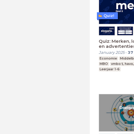
Quiz!
Quiz: Merken, l
en advertentie
January 2025
-
37
Economie
Middelb
MBO
vmbo t, havo
Leerjaar 1-6