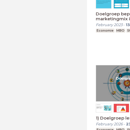
Doelgroep bep
marketingmix 
February 2023
-
13
Economie
MBO
S
1) Doelgroep le
February 2026
-
2
Economie
MBO
S