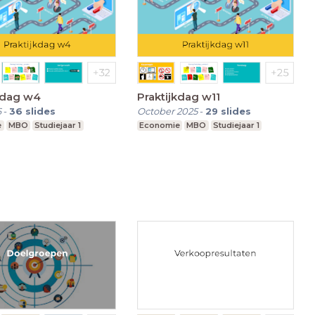
kdag w4
Praktijkdag w11
6
-
36
slides
October 2025
-
29
slides
e
MBO
Studiejaar 1
Economie
MBO
Studiejaar 1