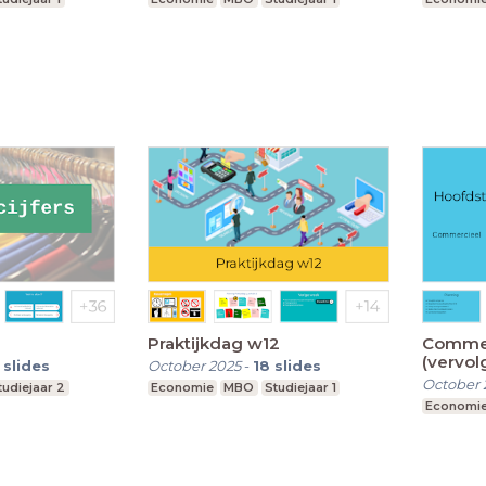
Praktijkdag w12
Commer
(vervol
slides
October 2025
-
18
slides
bedrijf
October 
tudiejaar 2
Economie
MBO
Studiejaar 1
Economi