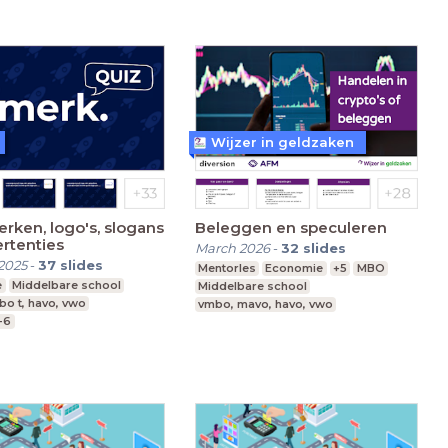
Wijzer in geldzaken
erken, logo's, slogans
Beleggen en speculeren
rtenties
March 2026
-
32
slides
2025
-
37
slides
Mentorles
Economie
+5
MBO
e
Middelbare school
Middelbare school
bo t, havo, vwo
vmbo, mavo, havo, vwo
1-6