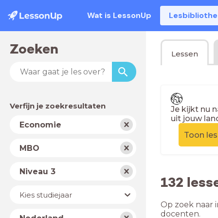
Wat is LessonUp
Lesbiblioth
Zoeken
Lessen
Verfijn je zoekresultaten
Je kijkt nu 
uit jouw lan
Vak
Economie
Toon le
Schooltype
MBO
Niveau
Niveau 3
132 less
Jaar
Kies studiejaar
Op zoek naar i
Land
docenten.