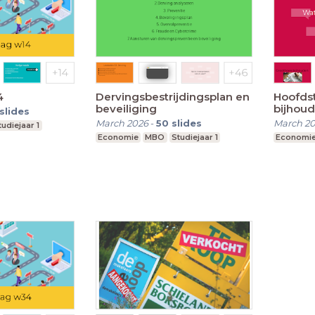
4
Dervingsbestrijdingsplan en
Hoofds
beveiliging
bijhou
slides
March 2026
-
50
slides
March 2
tudiejaar 1
Economie
MBO
Studiejaar 1
Economi