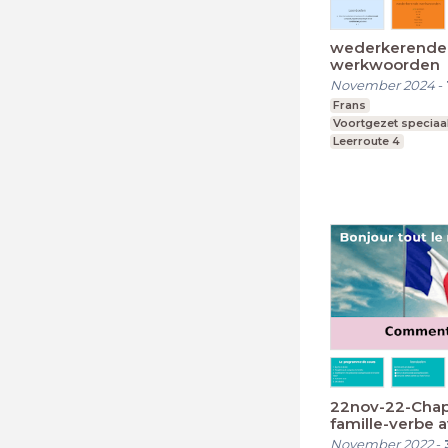
wederkerende
werkwoorden
November 2024
-
Frans
Voortgezet speciaa
Leerroute 4
22nov-22-Chapi
famille-verbe 
Apollo
November 2022
-