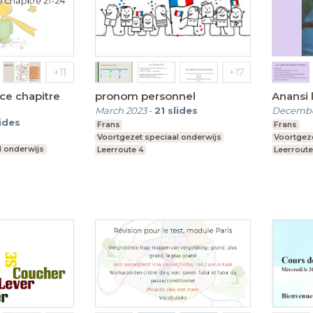
nce chapitre
pronom personnel
Anansi l
March 2023
-
21
slides
Decembe
lides
Frans
Frans
Voortgezet speciaal onderwijs
Voortgeze
l onderwijs
Leerroute 4
Leerroute