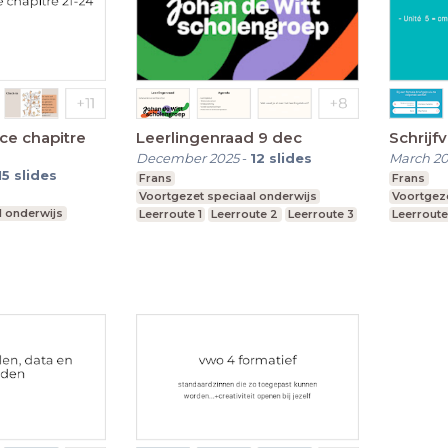
nce chapitre
Leerlingenraad 9 dec
Schrijf
December 2025
-
12
slides
March 20
15
slides
Frans
Frans
Voortgezet speciaal onderwijs
Voortgeze
l onderwijs
Leerroute 1
Leerroute 2
Leerroute 3
Leerroute