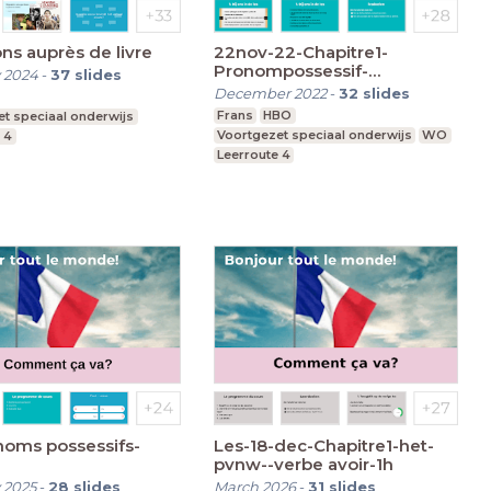
ns auprès de livre
22nov-22-Chapitre1-
Pronompossessif-
 2024
-
37
slides
Famille3H-Apollo
December 2022
-
32
slides
Frans
HBO
t speciaal onderwijs
Voortgezet speciaal onderwijs
WO
 4
Leerroute 4
noms possessifs-
Les-18-dec-Chapitre1-het-
pvnw--verbe avoir-1h
 2025
-
28
slides
March 2026
-
31
slides