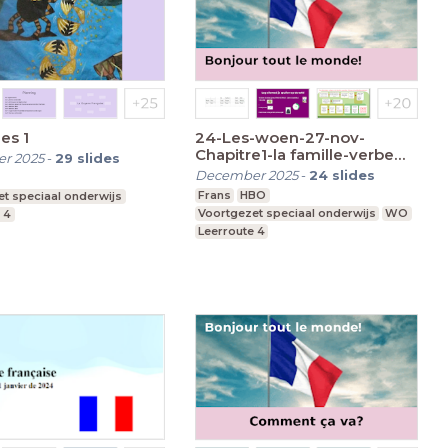
es 1
24-Les-woen-27-nov-
Chapitre1-la famille-verbe
r 2025
-
29
slides
avoir-1H
December 2025
-
24
slides
Frans
HBO
t speciaal onderwijs
Voortgezet speciaal onderwijs
WO
 4
Leerroute 4