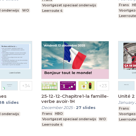
Frans
H
Voortgezet speciaal onderwijs
l onderwijs
WO
Voortgeze
Leerroute 4
Leerroute
mes
25-12-12-Chapitre1-la famille-
Unité 2
verbe avoir-1H
38
slides
January 
December 2025
-
27
slides
Frans
Frans
HBO
l onderwijs
Voortgeze
Voortgezet speciaal onderwijs
WO
Leerroute
Leerroute 4