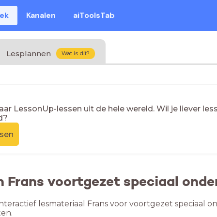
eek
Kanalen
aiToolsTab
Lesplannen
Wat is dit?
naar LessonUp-lessen uit de hele wereld. Wil je liever l
d?
ssen
n Frans voortgezet speciaal onde
nteractief lesmateriaal Frans voor voortgezet speciaal on
en.