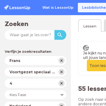
Wat is LessonUp
Lesbiblioth
Zoeken
Lessen
Verfijn je zoekresultaten
Je kijkt nu 
uit jouw lan
Vak
Frans
Toon le
Schooltype
Voortgezet speciaal onderwijs
Niveau
4
55 lesse
Jaar
Kies Fase
Op zoek naar i
Land
andere docent