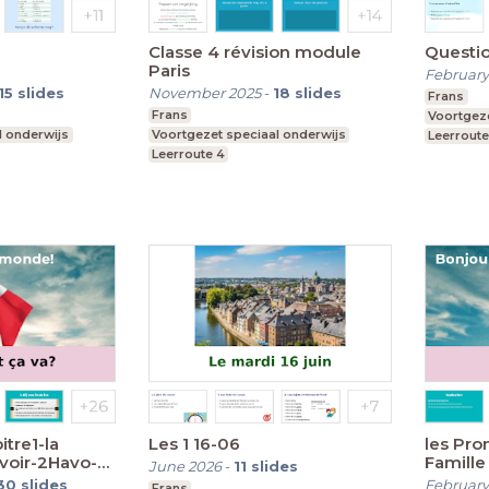
Classe 4 révision module
Questio
Paris
February
15
slides
November 2025
-
18
slides
Frans
Frans
Voortgeze
l onderwijs
Voortgezet speciaal onderwijs
Leerroute
Leerroute 4
tre1-la
Les 1 16-06
les Pro
avoir-2Havo-
Famille
June 2026
-
11
slides
30
slides
February
Frans