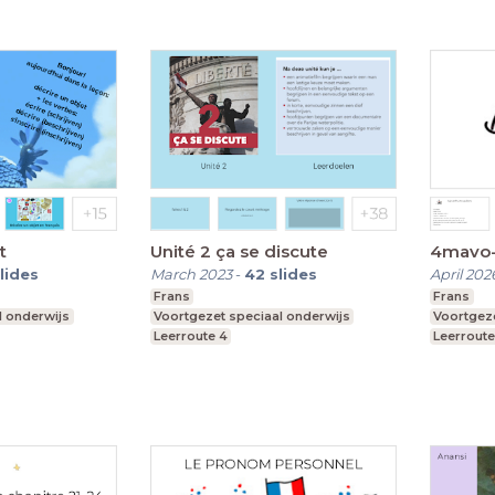
t
Unité 2 ça se discute
4mavo-
lides
March 2023
-
42
slides
April 202
Frans
Frans
l onderwijs
Voortgezet speciaal onderwijs
Voortgeze
Leerroute 4
Leerroute