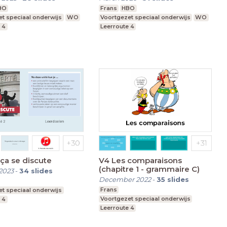
BO
Frans
HBO
t speciaal onderwijs
WO
Voortgezet speciaal onderwijs
WO
 4
Leerroute 4
 ça se discute
V4 Les comparaisons
(chapitre 1 - grammaire C)
2023
-
34
slides
December 2022
-
35
slides
Frans
t speciaal onderwijs
Voortgezet speciaal onderwijs
 4
Leerroute 4