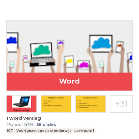
1 word verslag
October 2025
-
35
slides
ICT
Voortgezet speciaal onderwijs
Leerroute 1