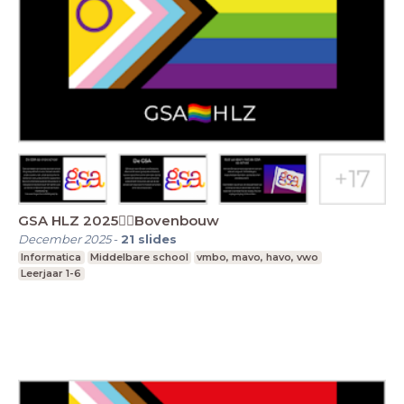
GSA HLZ 2025🏳️‍🌈Bovenbouw
December 2025
-
21
slides
Informatica
Middelbare school
vmbo, mavo, havo, vwo
Leerjaar 1-6