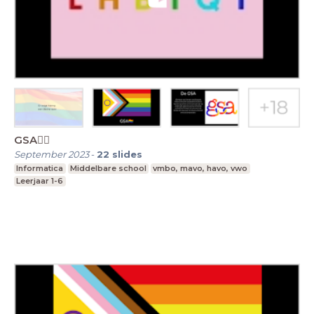
GSA🏳️‍🌈
September 2023
-
22
slides
Informatica
Middelbare school
vmbo, mavo, havo, vwo
Leerjaar 1-6