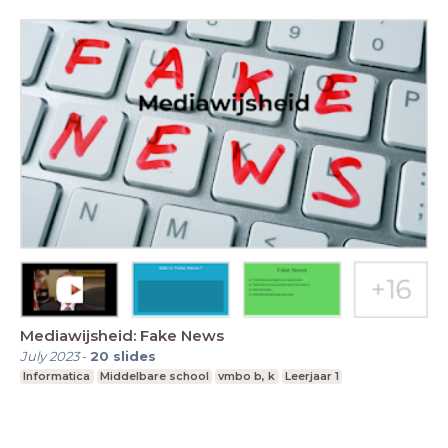
Mediawijsheid: Fake News
July 2023
-
20
slides
Informatica
Middelbare school
vmbo b, k
Leerjaar 1