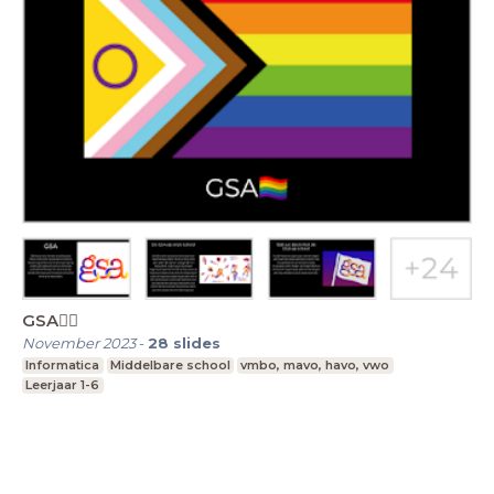
GSA🏳️‍🌈
November 2023
-
28
slides
Informatica
Middelbare school
vmbo, mavo, havo, vwo
Leerjaar 1-6