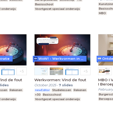
Kunstzinn
Basisschool
Basissch
l onderwijs
Voortgezet speciaal onderwijs
MBO
Middelbare school
iratie
WoW! - Werkvormen in LessonUp
ind de fout
Werkvormen: Vind de fout
MBO I V
I Beroe
lides
October 2025
-
7
slides
scher
February
essen
Rekenen
newEditor
Studielessen
Rekenen
Burgersc
+30
Basisschool
Beroepso
l onderwijs
Voortgezet speciaal onderwijs
Praktijkonderwijs