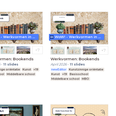
WoW! - Werkvormen in LessonUp
WoW! - Werkvormen in LessonUp
rmen: Bookends
Werkvormen: Bookends
5
-
11
slides
April 2026
-
11
slides
ige oriëntatie
Kunst
+19
newEditor
Kunstzinnige oriëntatie
ool
Middelbare school
Kunst
+19
Basisschool
Middelbare school
MBO