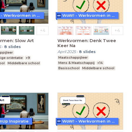
WoW! - Werkvormen in LessonUp
WoW! - Werkvormen in LessonUp
rmen: Slow Art
Werkvormen: Denk Twee
Keer Na
5
-
8
slides
April 2025
-
8
slides
ppijleer
Maatschappijleer
ige oriëntatie
+9
Mens & Maatschappij
+14
ool
Middelbare school
Basisschool
Middelbare school
nderwijs
Praktijkonderwijs
nUp Inspiratie
WoW! - Werkvormen in LessonUp