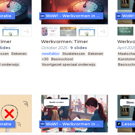
iratie
WoW! - Werkvormen in LessonUp
Timer
Werkvormen: Timer
Werkvo
lides
October 2025
-
9
slides
April 202
essen
Rekenen
newEditor
Studielessen
Rekenen
Maatscha
+30
Basisschool
Kunstzinn
l onderwijs
Voortgezet speciaal onderwijs
Basissch
Middelbare school
Praktijko
iratie
WoW! - Werkvormen in LessonUp
Lesso