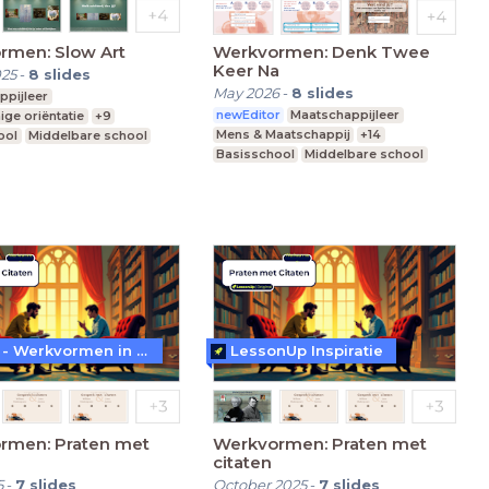
rmen: Slow Art
Werkvormen: Denk Twee
Keer Na
025
-
8
slides
May 2026
-
8
slides
ppijleer
newEditor
Maatschappijleer
ige oriëntatie
+9
Mens & Maatschappij
+14
ool
Middelbare school
Basisschool
Middelbare school
nderwijs
Praktijkonderwijs
WoW! - Werkvormen in LessonUp
LessonUp Inspiratie
rmen: Praten met
Werkvormen: Praten met
citaten
5
-
7
slides
October 2025
-
7
slides