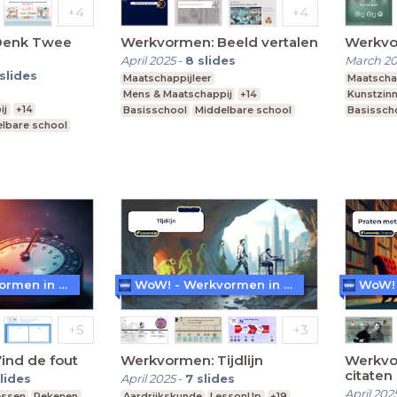
Denk Twee
Werkvormen: Beeld vertalen
Werkvo
April 2025
-
8
slides
March 2
slides
Maatschappijleer
Maatscha
Mens & Maatschappij
+14
Kunstzinn
ij
+14
Basisschool
Middelbare school
Basissch
lbare school
Praktijkonderwijs
Praktijko
WoW! - Werkvormen in LessonUp
WoW! - Werkvormen in LessonUp
ind de fout
Werkvormen: Tijdlijn
Werkvo
citaten
lides
April 2025
-
7
slides
April 202
essen
Rekenen
Aardrijkskunde
LessonUp
+19