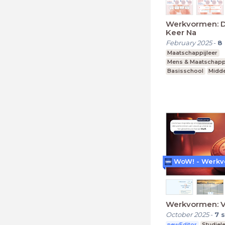
Werkvormen: 
Keer Na
February 2025
-
8
Maatschappijleer
Mens & Maatschapp
Basisschool
Midde
Praktijkonderwijs
Werkvormen: V
October 2025
-
7
s
newEditor
Studiel