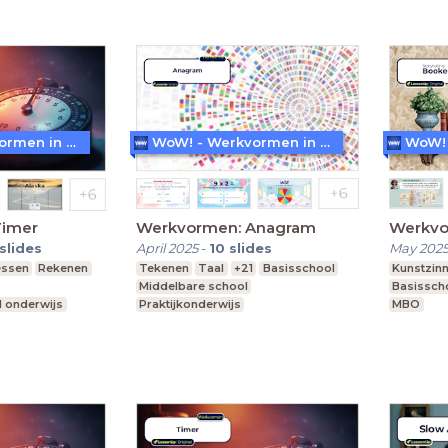
WoW! - Werkvormen in LessonUp
WoW! - Werkvormen in LessonUp
Timer
Werkvormen: Anagram
Werkvo
slides
April 2025
-
10
slides
May 202
essen
Rekenen
Tekenen
Taal
+21
Basisschool
Kunstzinn
Middelbare school
Basissch
l onderwijs
Praktijkonderwijs
MBO