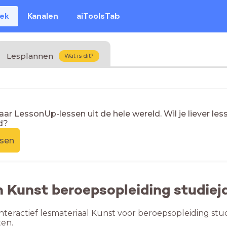
eek
Kanalen
aiToolsTab
Lesplannen
Wat is dit?
naar LessonUp-lessen uit de hele wereld. Wil je liever l
d?
ssen
n Kunst beroepsopleiding studiej
nteractief lesmateriaal Kunst voor beroepsopleiding stud
en.