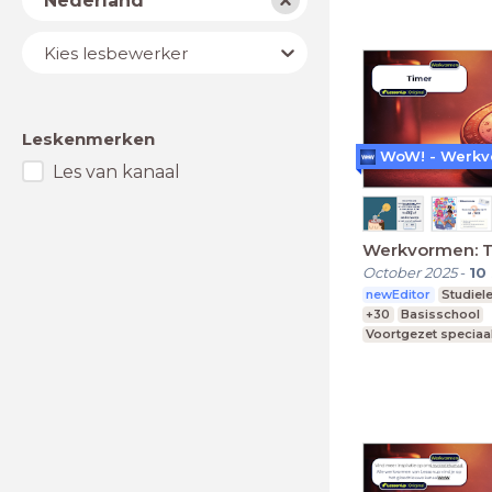
Nederland
Lesbewerker
Kies lesbewerker
Leskenmerken
Les van kanaal
Werkvormen: 
October 2025
-
10
newEditor
Studiel
+30
Basisschool
Voortgezet speciaa
Middelbare school