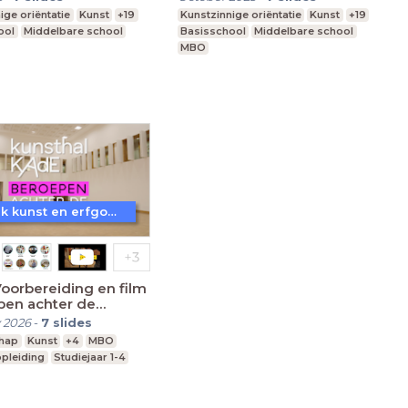
ige oriëntatie
Kunst
+19
Kunstzinnige oriëntatie
Kunst
+19
ool
Middelbare school
Basisschool
Middelbare school
MBO
Ontdek kunst en erfgoed in Amersfoort
oorbereiding en film
pen achter de
men
 2026
-
7
slides
hap
Kunst
+4
MBO
pleiding
Studiejaar 1-4