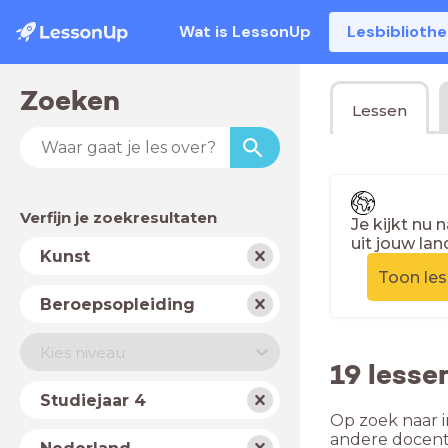
Wat is LessonUp
Lesbiblioth
Zoeken
Lessen
Verfijn je zoekresultaten
Je kijkt nu 
uit jouw lan
Vak
Kunst
Toon le
Schooltype
Beroepsopleiding
Niveau
Kies niveau
19 lesse
Jaar
Studiejaar 4
Op zoek naar i
Land
andere docent