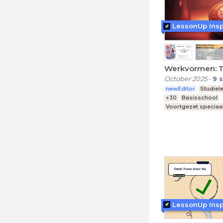
LessonUp Insp
Werkvormen: 
October 2025
-
9
s
newEditor
Studiel
+30
Basisschool
Voortgezet speciaa
Middelbare school
LessonUp Insp