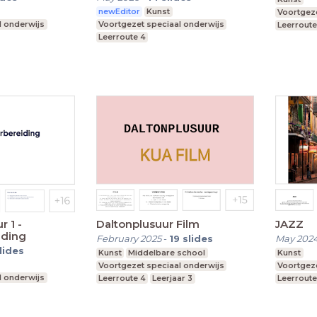
newEditor
Kunst
Voortgeze
l onderwijs
Voortgezet speciaal onderwijs
Leerroute
Leerroute 4
 1 -
Daltonplusuur Film
JAZZ
iding
February 2025
-
19
slides
May 202
lides
Kunst
Middelbare school
Kunst
Voortgezet speciaal onderwijs
Voortgeze
l onderwijs
Leerroute 4
Leerjaar 3
Leerroute