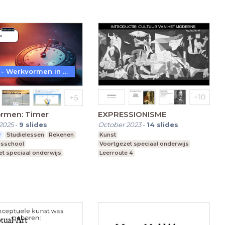
WoW! - Werkvormen in LessonUp
rmen: Timer
EXPRESSIONISME
2025
-
9
slides
October 2023
-
14
slides
r
Studielessen
Rekenen
Kunst
isschool
Voortgezet speciaal onderwijs
t speciaal onderwijs
Leerroute 4
re school