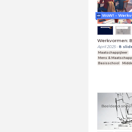
Werkvormen: B
April 2025
-
8
slid
Maatschappijleer
Mens & Maatschapp
Basisschool
Midde
Praktijkonderwijs