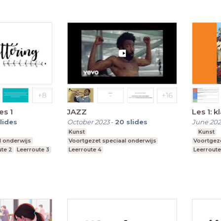
es 1
JAZZ
Les 1: k
lides
October 2023
-
20
slides
June 20
Kunst
Kunst
l onderwijs
Voortgezet speciaal onderwijs
Voortgeze
ute 2
Leerroute 3
Leerroute 4
Leerroute