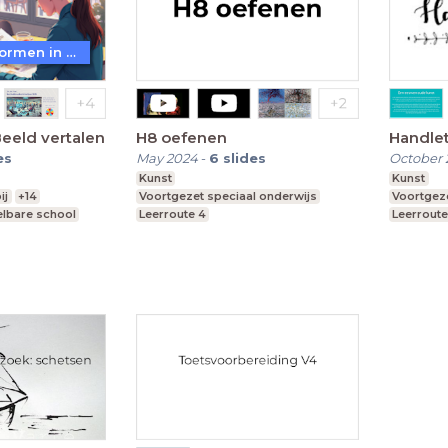
WoW! - Werkvormen in LessonUp
eeld vertalen
H8 oefenen
Handlet
es
May 2024
-
6
slides
October 
Kunst
Kunst
ij
+14
Voortgezet speciaal onderwijs
Voortgeze
lbare school
Leerroute 4
Leerroute