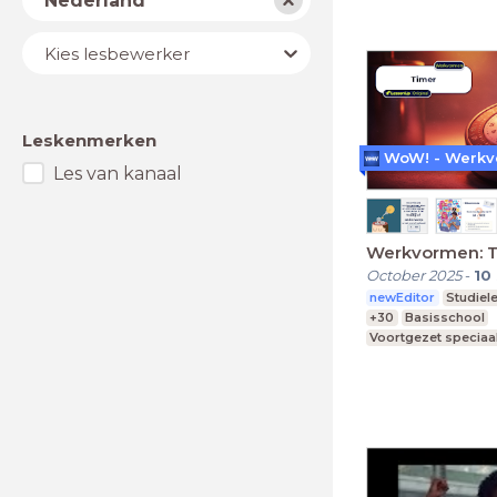
Nederland
Lesbewerker
Kies lesbewerker
Leskenmerken
Les van kanaal
Werkvormen: 
October 2025
-
10
newEditor
Studiel
+30
Basisschool
Voortgezet speciaa
Middelbare school