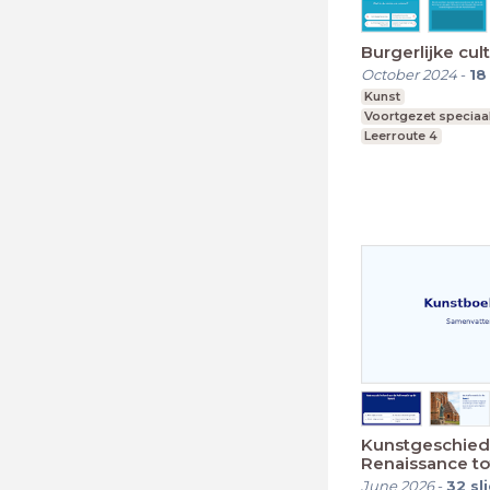
Burgerlijke cul
October 2024
-
18
Kunst
Voortgezet speciaa
Leerroute 4
Kunstgeschiede
Renaissance to
Neoclassicism
June 2026
-
32
sl