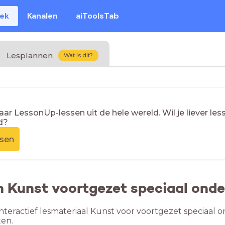
eek
Kanalen
aiToolsTab
Lesplannen
Wat is dit?
naar LessonUp-lessen uit de hele wereld. Wil je liever l
d?
ssen
n Kunst voortgezet speciaal onde
nteractief lesmateriaal Kunst voor voortgezet speciaal o
en.