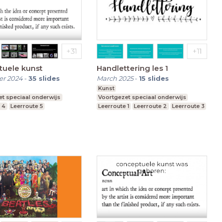
tuele kunst
Handlettering les 1
r 2024
-
35
slides
March 2025
-
15
slides
Kunst
t speciaal onderwijs
Voortgezet speciaal onderwijs
 4
Leerroute 5
Leerroute 1
Leerroute 2
Leerroute 3
 6