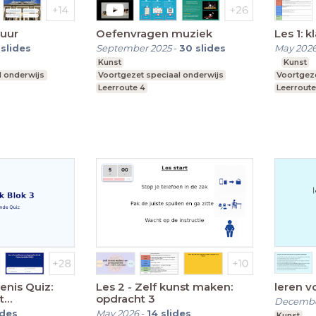
tuur
Oefenvragen muziek
Les 1: k
slides
September 2025
-
30
slides
May 202
Kunst
Kunst
l onderwijs
Voortgezet speciaal onderwijs
Voortgeze
Leerroute 4
Leerroute
nis Quiz:
Les 2 - Zelf kunst maken:
leren v
t
opdracht 3
Decembe
e
ides
May 2026
-
14
slides
Kunst