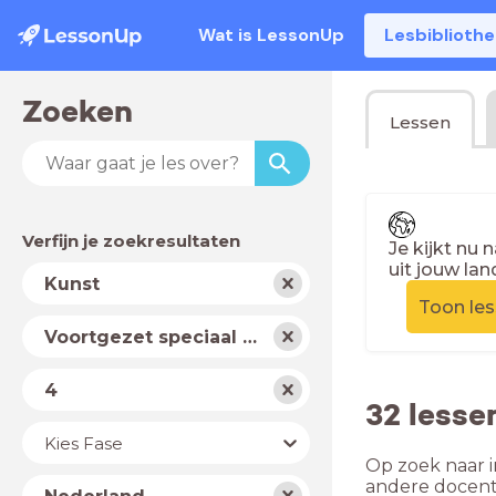
Wat is LessonUp
Lesbiblioth
Zoeken
Lessen
Verfijn je zoekresultaten
Je kijkt nu 
uit jouw lan
Vak
Kunst
Toon le
Schooltype
Voortgezet speciaal onderwijs
Niveau
4
32 lesse
Jaar
Kies Fase
Op zoek naar i
Land
andere docent