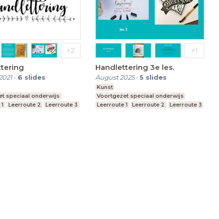
tering
Handlettering 3e les.
2021
-
6
slides
August 2025
-
5
slides
Kunst
t speciaal onderwijs
Voortgezet speciaal onderwijs
 1
Leerroute 2
Leerroute 3
Leerroute 1
Leerroute 2
Leerroute 3