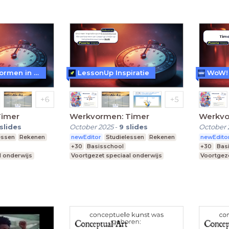
WoW! - Werkvormen in LessonUp
LessonUp Inspiratie
Timer
Werkvormen: Timer
Werkvo
slides
October 2025
-
9
slides
October 
essen
Rekenen
newEditor
Studielessen
Rekenen
newEdito
+30
Basisschool
+30
Bas
l onderwijs
Voortgezet speciaal onderwijs
Voortgeze
Middelbare school
Middelba