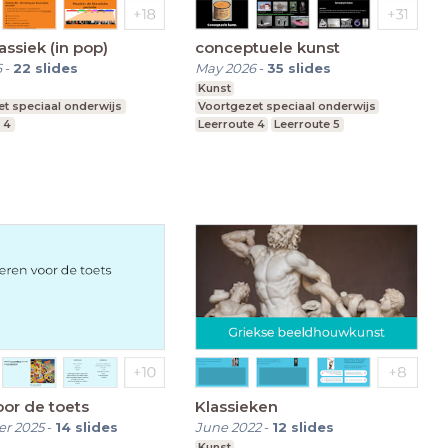
lassiek (in pop)
conceptuele kunst
6
-
22
slides
May 2026
-
35
slides
Kunst
t speciaal onderwijs
Voortgezet speciaal onderwijs
 4
Leerroute 4
Leerroute 5
Leerroute 6
oor de toets
Klassieken
r 2025
-
14
slides
June 2022
-
12
slides
Kunst