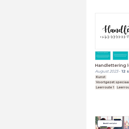
Handlettering l
August 2023
-
12
s
Kunst
Voortgezet speciaa
Leerroute 1
Leerro