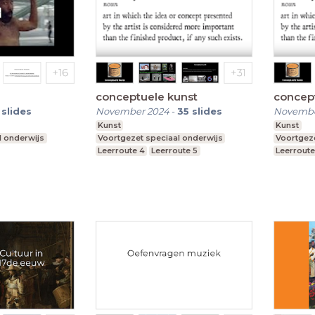
conceptuele kunst
concep
slides
November 2024
-
35
slides
Novembe
Kunst
Kunst
l onderwijs
Voortgezet speciaal onderwijs
Voortgeze
Leerroute 4
Leerroute 5
Leerroute
Leerroute 6
Leerroute