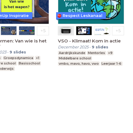
nUp Inspiratie
Respect Leskanaal
men: Van wie is het
VSO - Klimaat! Kom in actie
?
December 2025
-
9
slides
023
-
9
slides
Aardrijkskunde
Mentorles
+9
p
Groepsdynamica
+1
Middelbare school
re school
Basisschool
vmbo, mavo, havo, vwo
Leerjaar 1-6
nderwijs