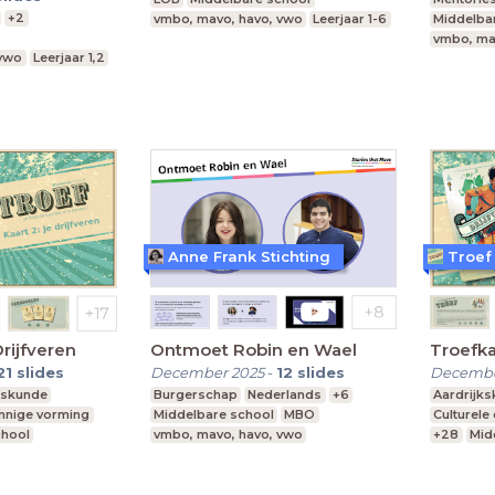
+2
vmbo, mavo, havo, vwo
Leerjaar 1-6
Middelba
vmbo, ma
 vwo
Leerjaar 1,2
Anne Frank Stichting
Troef
Drijfveren
Ontmoet Robin en Wael
Troefka
21
slides
December 2025
-
12
slides
Decembe
kskunde
Burgerschap
Nederlands
+6
Aardrijk
innige vorming
Middelbare school
MBO
Culturele
chool
vmbo, mavo, havo, vwo
+28
Mid
Praktijko
Speciaal