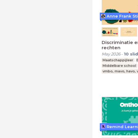
Anne Frank St
Discriminatie e
rechten
May 2026
-
10
sli
Maatschappijleer
Middelbare school
vmbo, mavo, havo,
Remind Learn