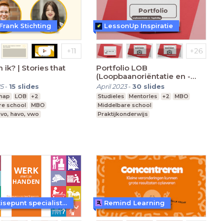
Frank Stichting
LessonUp Inspiratie
 ik? | Stories that
Portfolio LOB
(Loopbaanoriëntatie en -
begeleiding)
5
-
15
slides
April 2023
-
30
slides
hap
LOB
+2
Studieles
Mentorles
+2
MBO
re school
MBO
Middelbare school
vo, havo, vwo
Praktijkonderwijs
Expertisepunt specialistisch vakmanschap
Remind Learning