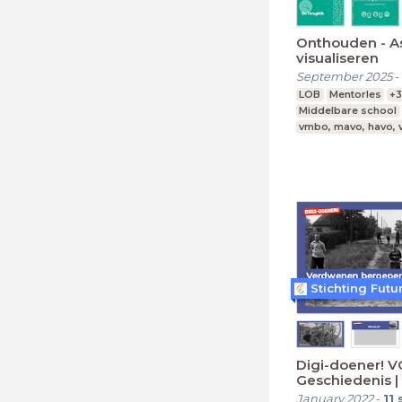
Onthouden - A
visualiseren
September 2025
-
LOB
Mentorles
+
Middelbare school
vmbo, mavo, havo,
Stichting Futu
Digi-doener! V
Geschiedenis 
beroepen
January 2022
-
11