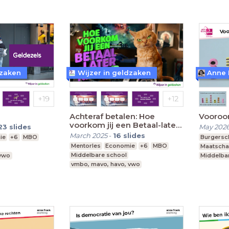
dzaken
Wijzer in geldzaken
Anne 
Achteraf betalen: Hoe
Vooroo
voorkom jij een Betaal-later-
23
slides
May 202
kater?
March 2025
-
16
slides
ie
+6
MBO
Burgersc
Mentorles
Economie
+6
MBO
Maatscha
Middelbare school
 vwo
Middelba
vmbo, mavo, havo, vwo
vmbo, ma