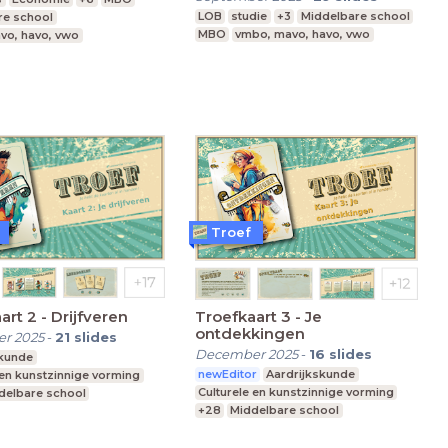
LOB
studie
+3
Middelbare school
re school
MBO
vmbo, mavo, havo, vwo
vo, havo, vwo
Troef
art 2 - Drijfveren
Troefkaart 3 - Je
ontdekkingen
r 2025
-
21
slides
December 2025
-
16
slides
skunde
newEditor
Aardrijkskunde
 en kunstzinnige vorming
Culturele en kunstzinnige vorming
delbare school
+28
Middelbare school
nderwijs
Praktijkonderwijs
 Onderwijs
Speciaal Onderwijs