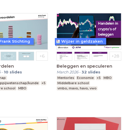
Frank Stichting
Wijzer in geldzaken
rdelen
Beleggen en speculeren
6
-
10
slides
March 2026
-
32
slides
hap
Mentorles
Economie
+5
MBO
ppijwetenschap/kunde
+5
Middelbare school
re school
MBO
vmbo, mavo, havo, vwo
vo, havo, vwo