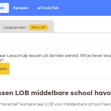
eek
Kanalen
aiToolsTab
Lesplannen
Wat is dit?
naar LessonUp-lessen uit de hele wereld. Wil je liever l
d?
ssen
ssen LOB middelbare school havo
nteractief lesmateriaal LOB voor middelbare school havo