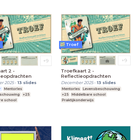
Troef
art 2 -
Troefkaart 2 -
ieopdrachten
Reflectieopdrachten
r 2025
-
13
slides
December 2025
-
13
slides
r
Mentorles
Mentorles
Levensbeschouwing
eschouwing
+25
+25
Middelbare school
re school
Praktijkonderwijs
nderwijs
Speciaal Onderwijs
 Onderwijs