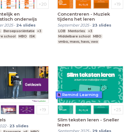
elijk en
Concentreren - Muziek
istisch onderwijs
tijdens het leren
r 2025
-
24
slides
September 2025
-
23
slides
s
Beroepsoriëntatie
+3
LOB
Mentorles
+3
re school
MBO
ISK
Middelbare school
MBO
vmbo, mavo, havo, vwo
Remind Learning
els
Slim teksten leren - Sneller
lezen
022
-
23
slides
September 2025
-
29
slides
s
Economie
+6
MBO