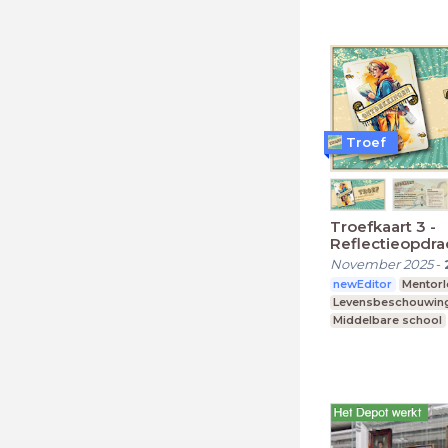
Troef
Troefkaart 3 -
Reflectieopdra
November 2025
-
newEditor
Mentorl
Levensbeschouwin
Middelbare school
Praktijkonderwijs
Speciaal Onderwijs