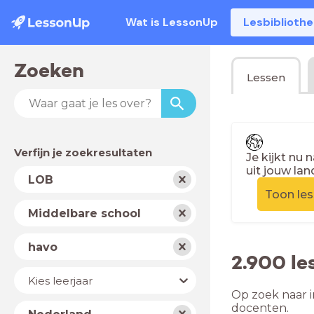
Wat is LessonUp
Lesbiblioth
Zoeken
Lessen
Verfijn je zoekresultaten
Je kijkt nu 
uit jouw lan
Vak
LOB
Toon le
Schooltype
Middelbare school
Niveau
havo
2.900 le
Jaar
Kies leerjaar
Op zoek naar i
Land
docenten.