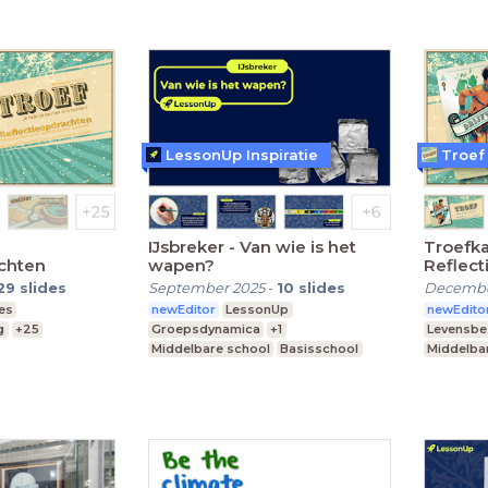
LessonUp Inspiratie
Troef
IJsbreker - Van wie is het
Troefka
chten
wapen?
Reflect
29
slides
September 2025
-
10
slides
Decembe
es
newEditor
LessonUp
newEdito
g
+25
Groepsdynamica
+1
Levensb
Middelbare school
Basisschool
Middelba
Praktijkonderwijs
Praktijko
Speciaal