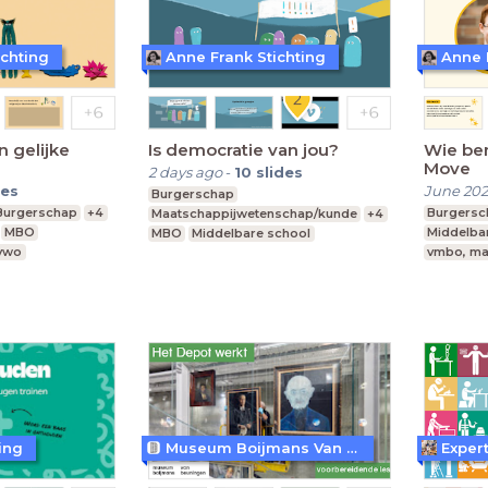
ichting
Anne Frank Stichting
Anne 
n gelijke
Is democratie van jou?
Wie ben
Move
2 days ago
-
10
slides
des
June 202
Burgerschap
Burgerschap
+4
Burgersc
Maatschappijwetenschap/kunde
+4
MBO
Middelba
MBO
Middelbare school
 vwo
vmbo, ma
vmbo, mavo, havo, vwo
ing
Museum Boijmans Van Beuningen