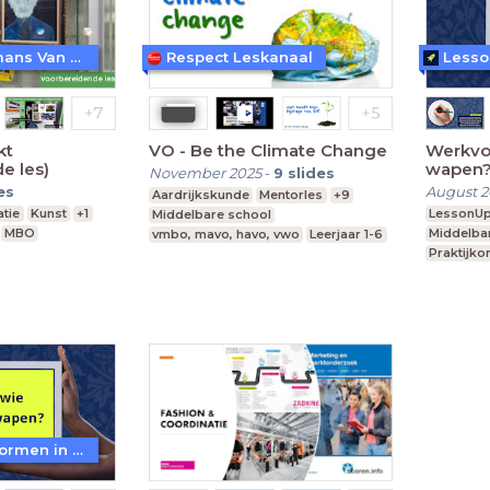
Museum Boijmans Van Beuningen
Respect Leskanaal
Lesso
kt
VO - Be the Climate Change
Werkvor
e les)
wapen
November 2025
-
9
slides
es
August 2
Aardrijkskunde
Mentorles
+9
atie
Kunst
+1
LessonU
Middelbare school
MBO
Middelba
vmbo, mavo, havo, vwo
Leerjaar 1-6
Praktijko
WoW! - Werkvormen in LessonUp