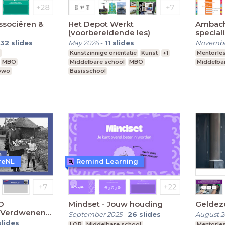
ssociëren &
Het Depot Werkt
Ambacht
(voorbereidende les)
special
32
slides
May 2026
-
11
slides
Novembe
3
Kunstzinnige oriëntatie
Kunst
+1
Mentorle
MBO
Middelbare school
MBO
Middelba
 vwo
Basisschool
reNL
Remind Learning
O
Mindset - Jouw houding
Geldez
| Verdwenen
September 2025
-
26
slides
August 2
slides
LOB
Middelbare school
Mentorle