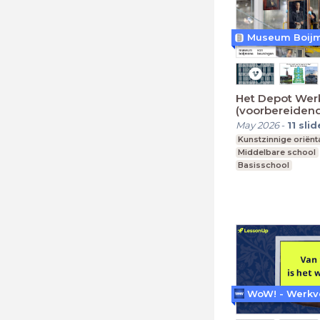
Het Depot Wer
(voorbereidend
May 2026
-
11
slid
Kunstzinnige oriënt
Middelbare school
Basisschool