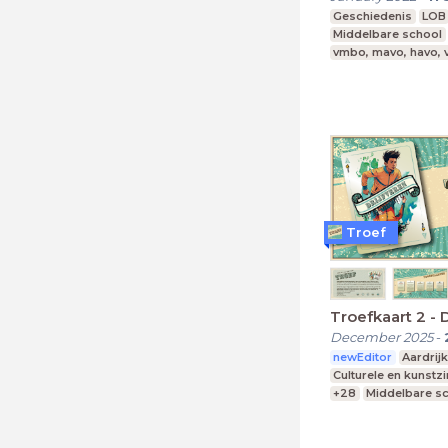
Geschiedenis
LOB
Middelbare school
vmbo, mavo, havo,
Troef
Troefkaart 2 - 
December 2025
-
newEditor
Aardrij
Culturele en kunstz
+28
Middelbare s
Praktijkonderwijs
Speciaal Onderwijs