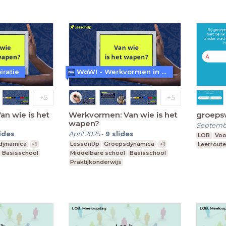
iratie
WoW! - Werkvormen in LessonUp
n wie is het
Werkvormen: Van wie is het
groeps
wapen?
Septemb
lides
April 2025
-
9
slides
LOB
Voo
dynamica
+1
LessonUp
Groepsdynamica
+1
Leerroute
Basisschool
Middelbare school
Basisschool
Praktijkonderwijs