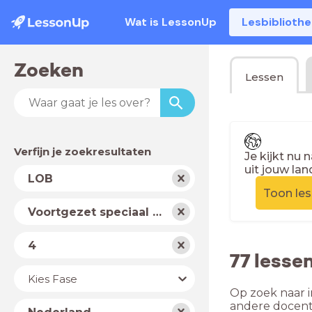
Wat is LessonUp
Lesbiblioth
Zoeken
Lessen
Verfijn je zoekresultaten
Je kijkt nu 
uit jouw lan
Vak
LOB
Toon le
Schooltype
Voortgezet speciaal onderwijs
Niveau
4
77 lesse
Jaar
Kies Fase
Op zoek naar i
Land
andere docent