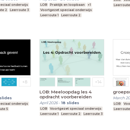
eciaal onderwijs
LOB
Praktijk en loopbaan
+1
Leerroute
ute 2
Leerroute 3
Voortgezet speciaal onderwijs
Leerroute 1
Leerroute 2
LOB: Meeloopdag les 4
groeps
opdracht voorbereiden
slides
March 2
April 2026
-
18
slides
eciaal onderwijs
LOB
Voo
LOB
Voortgezet speciaal onderwijs
ute 5
Leerroute
Leerroute 1
Leerroute 2
Leerroute 3