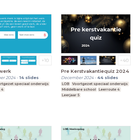
werk
Pre Kerstvakantiequiz 2024
er 2024
-
14
slides
December 2024
-
44
slides
rtgezet speciaal onderwijs
LOB
Voortgezet speciaal onderwijs
 4
Middelbare school
Leerroute 4
Leerjaar 5