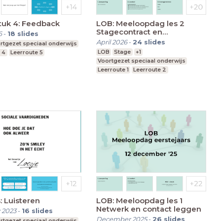
tuk 4: Feedback
LOB: Meeloopdag les 2
Stagecontract en
6
-
18
slides
voorbereiden meeloopdag
April 2026
-
24
slides
rtgezet speciaal onderwijs
LOB
Stage
+1
 4
Leerroute 5
Voortgezet speciaal onderwijs
Leerroute 1
Leerroute 2
: Luisteren
LOB: Meeloopdag les 1
Netwerk en contact leggen
 2023
-
16
slides
December 2025
-
26
slides
rtgezet speciaal onderwijs