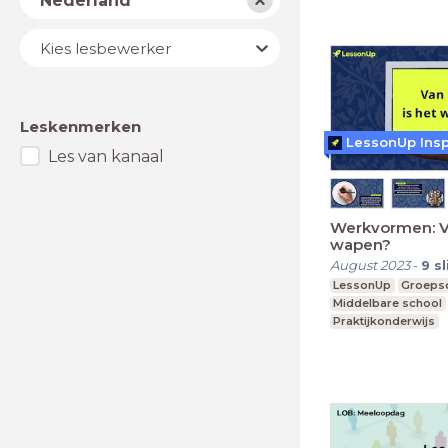
Nederland
Lesbewerker
Kies lesbewerker
Leskenmerken
LessonUp Insp
Les van kanaal
Werkvormen: Va
wapen?
August 2023
-
9
s
LessonUp
Groeps
Middelbare school
Praktijkonderwijs