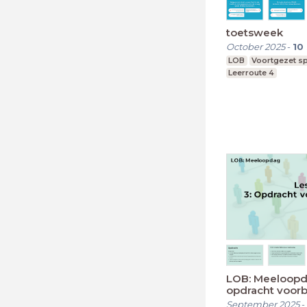
toetsweek
October 2025
-
10
LOB
Voortgezet sp
Leerroute 4
LOB: Meeloopd
opdracht voor
September 2025
-