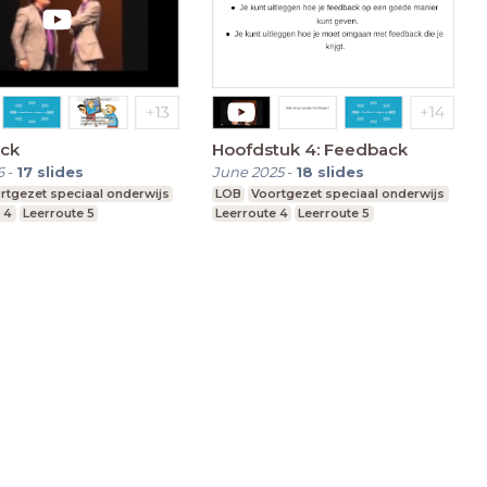
ck
Hoofdstuk 4: Feedback
6
-
17
slides
June 2025
-
18
slides
rtgezet speciaal onderwijs
LOB
Voortgezet speciaal onderwijs
 4
Leerroute 5
Leerroute 4
Leerroute 5