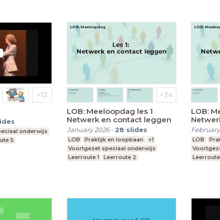
LOB: Meeloopdag les 1
LOB: Me
Netwerk en contact leggen
Netwer
lides
January 2026
-
28
slides
February
eciaal onderwijs
LOB
Praktijk en loopbaan
+1
LOB
Pra
ute 5
Voortgezet speciaal onderwijs
Voortgeze
Leerroute 1
Leerroute 2
Leerroute