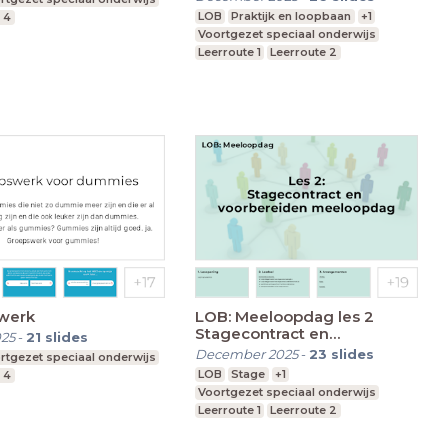
LOB
Praktijk en loopbaan
+1
 4
Voortgezet speciaal onderwijs
Leerroute 1
Leerroute 2
werk
LOB: Meeloopdag les 2
Stagecontract en
025
-
21
slides
voorbereiden meeloopdag
December 2025
-
23
slides
rtgezet speciaal onderwijs
LOB
Stage
+1
 4
Voortgezet speciaal onderwijs
Leerroute 1
Leerroute 2