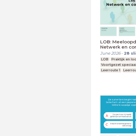
LOB: Meeloopda
Netwerk en co
June 2026
-
28
sl
LOB
Praktijk en l
Voortgezet speciaa
Leerroute 1
Leerro