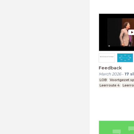
Feedback
March 2026
-
17
s
LOB
Voortgezet sp
Leerroute 4
Leerro