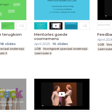
e terugkom
Mentorles goede
Feedba
voornemens
April 202
18
slides
April 2025
-
10
slides
LOB
Voo
eciaal onderwijs
LOB
Voortgezet speciaal onderwijs
Leerroute
ute 3
Leerroute 4