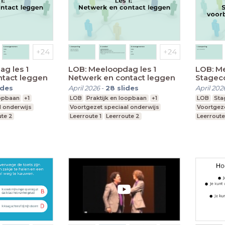
g les 1
LOB: Meeloopdag les 1
LOB: M
ntact leggen
Netwerk en contact leggen
Stageco
voorbe
ides
April 2026
-
28
slides
April 202
oopbaan
+1
LOB
Praktijk en loopbaan
+1
LOB
Sta
l onderwijs
Voortgezet speciaal onderwijs
Voortgeze
ute 2
Leerroute 1
Leerroute 2
Leerroute