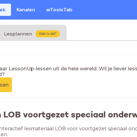
eek
Kanalen
aiToolsTab
Lesplannen
Wat is dit?
naar LessonUp-lessen uit de hele wereld. Wil je liever l
d?
ssen
n LOB voortgezet speciaal onderw
nteractief lesmateriaal LOB voor voortgezet speciaal ond
en.