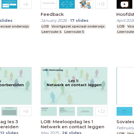
Feedback
Hoofds
slides
January 2026
-
17
slides
April 202
eciaal onderwijs
LOB
Voortgezet speciaal onderwijs
LOB
Voo
Leerroute 4
Leerroute 5
Leerroute
ag les 3
LOB: Meeloopdag les 1
Sovales
bereiden
Netwerk en contact leggen
February
12
slides
May 2025
-
26
slides
LOB
Voo