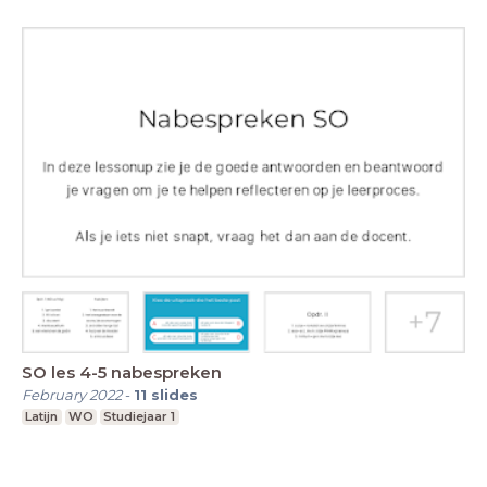
SO les 4-5 nabespreken
February 2022
-
11
slides
Latijn
WO
Studiejaar 1