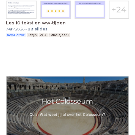
Les 10 tekst en ww-tijden
May 2026
-
28
slides
newEditor
Latijn
WO
Studiejaar 1