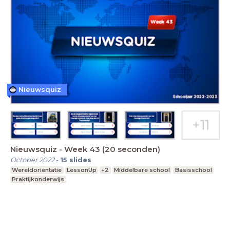
Nieuwsquiz
Nieuwsquiz - Week 43 (20 seconden)
October 2022
-
15
slides
Wereldoriëntatie
LessonUp
+2
Middelbare school
Basisschool
Praktijkonderwijs