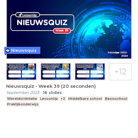
Nieuwsquiz
Nieuwsquiz - Week 39 (20 seconden)
September 2023
-
16
slides
Wereldoriëntatie
LessonUp
+2
Middelbare school
Basisschool
Praktijkonderwijs