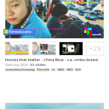
Filmeducatie
Movies that Matter - China Blue - v.a. vmbo-breed
February 2023
-
33
slides
Levensbeschouwing
Filosofie
+4
MBO
HBO
WO