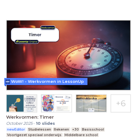
WoW! - Werkvormen in LessonUp
Werkvormen: Timer
October 2025
-
10
slides
newEditor
Studielessen
Rekenen
+30
Basisschool
Voortgezet speciaal onderwijs
Middelbare school