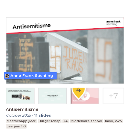
Anne Frank Stichting
Antisemitisme
October 2025
-
11
slides
Maatschappijleer
Burgerschap
+4
Middelbare school
havo, vwo
Leerjaar 1-3