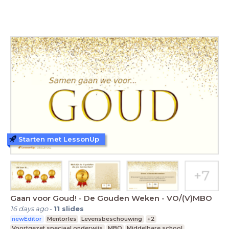
Starten met LessonUp
Gaan voor Goud! - De Gouden Weken - VO/(V)MBO
16 days ago
-
11
slides
newEditor
Mentorles
Levensbeschouwing
+2
Voortgezet speciaal onderwijs
MBO
Middelbare school