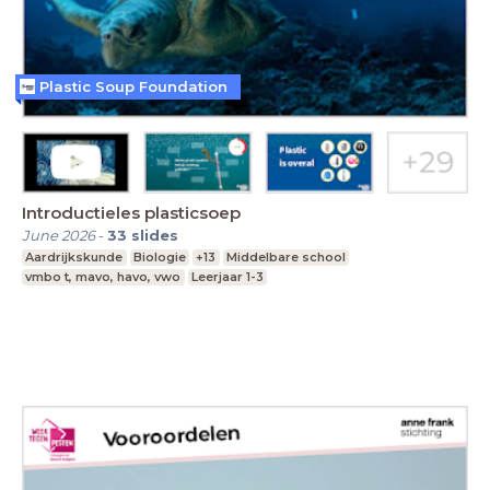
Plastic Soup Foundation
Introductieles plasticsoep
June 2026
-
33
slides
Aardrijkskunde
Biologie
+13
Middelbare school
vmbo t, mavo, havo, vwo
Leerjaar 1-3