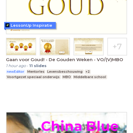
LessonUp Inspiratie
Gaan voor Goud! - De Gouden Weken - VO/(V)MBO
1 hour ago
-
11
slides
newEditor
Mentorles
Levensbeschouwing
+2
Voortgezet speciaal onderwijs
MBO
Middelbare school