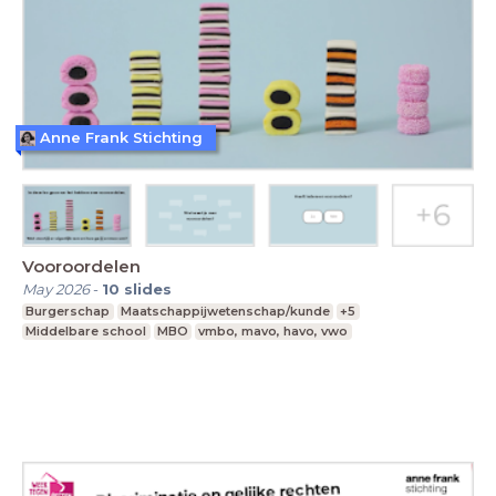
Anne Frank Stichting
Vooroordelen
May 2026
-
10
slides
Burgerschap
Maatschappijwetenschap/kunde
+5
Middelbare school
MBO
vmbo, mavo, havo, vwo