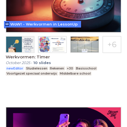
WoW! - Werkvormen in LessonUp
Werkvormen: Timer
October 2025
-
10
slides
newEditor
Studielessen
Rekenen
+30
Basisschool
Voortgezet speciaal onderwijs
Middelbare school