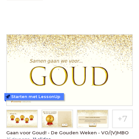
Starten met LessonUp
Gaan voor Goud! - De Gouden Weken - VO/(V)MBO
16 days ago
-
11
slides