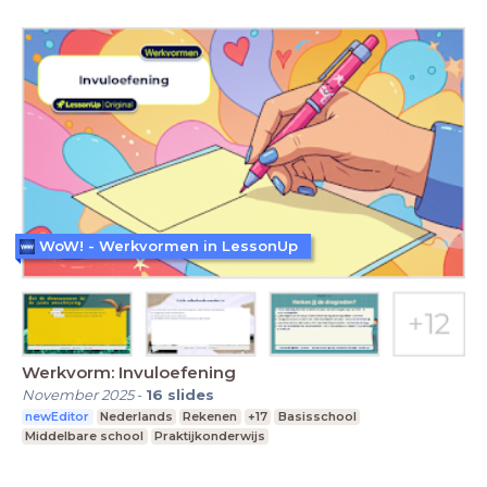
WoW! - Werkvormen in LessonUp
Werkvorm: Invuloefening
November 2025
-
16
slides
newEditor
Nederlands
Rekenen
+17
Basisschool
Middelbare school
Praktijkonderwijs