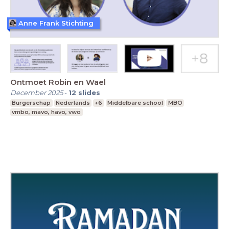
Anne Frank Stichting
Ontmoet Robin en Wael
December 2025
-
12
slides
Burgerschap
Nederlands
+6
Middelbare school
MBO
vmbo, mavo, havo, vwo