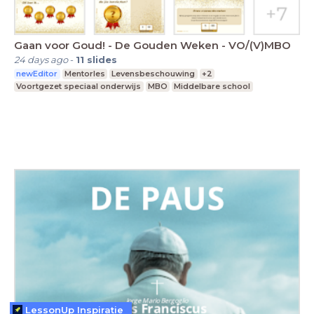
Gaan voor Goud! - De Gouden Weken - VO/(V)MBO
24 days ago
-
11
slides
newEditor
Mentorles
Levensbeschouwing
+2
Voortgezet speciaal onderwijs
MBO
Middelbare school
LessonUp Inspiratie