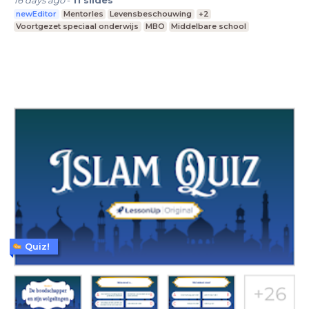
newEditor
Mentorles
Levensbeschouwing
+2
Voortgezet speciaal onderwijs
MBO
Middelbare school
Quiz!