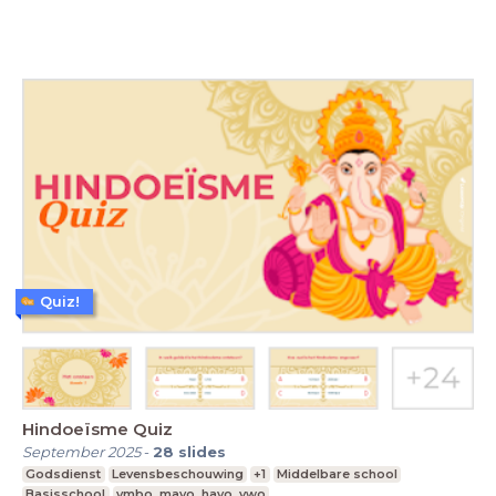
Quiz!
Hindoeïsme Quiz
September 2025
-
28
slides
Godsdienst
Levensbeschouwing
+1
Middelbare school
Basisschool
vmbo, mavo, havo, vwo