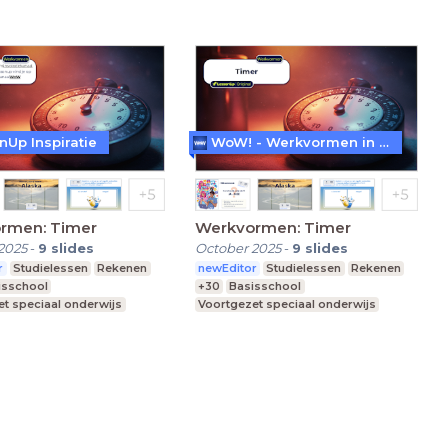
nUp Inspiratie
WoW! - Werkvormen in LessonUp
rmen: Timer
Werkvormen: Timer
2025
-
9
slides
October 2025
-
9
slides
r
Studielessen
Rekenen
newEditor
Studielessen
Rekenen
isschool
+30
Basisschool
t speciaal onderwijs
Voortgezet speciaal onderwijs
re school
Middelbare school