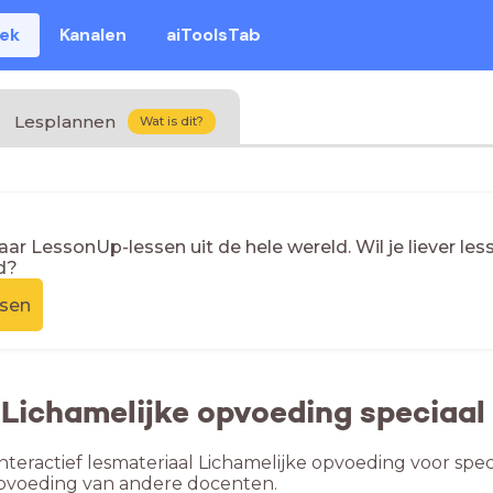
eek
Kanalen
aiToolsTab
Lesplannen
Wat is dit?
naar LessonUp-lessen uit de hele wereld. Wil je liever l
d?
ssen
 Lichamelijke opvoeding speciaal
nteractief lesmateriaal Lichamelijke opvoeding voor speci
opvoeding van andere docenten.