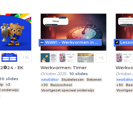
WoW! - Werkvormen in LessonUp
Lesso
2⚽️24 - EK
Werkvormen: Timer
Werkvo
October 2025
-
10
slides
October 
20
slides
newEditor
Studielessen
Rekenen
newEdito
Up
+3
+30
Basisschool
+30
Bas
l onderwijs
Voortgezet speciaal onderwijs
Voortgeze
Middelbare school
Middelba