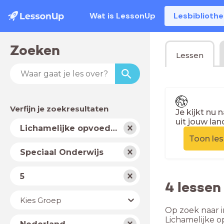
Wat is LessonUp
Lesbiblioth
Zoeken
Lessen
Verfijn je zoekresultaten
Je kijkt nu 
uit jouw lan
Vak
Lichamelijke opvoeding
Toon le
Schooltype
Speciaal Onderwijs
Niveau
5
4 lessen
Jaar
Kies Groep
Op zoek naar i
Land
Lichamelijke 