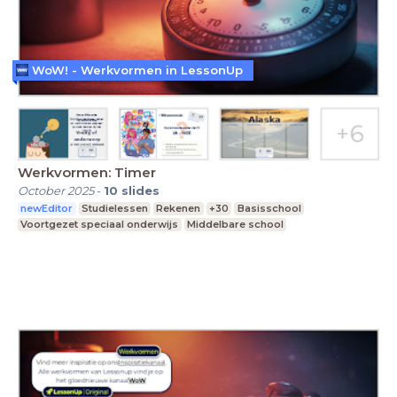
WoW! - Werkvormen in LessonUp
Werkvormen: Timer
October 2025
-
10
slides
newEditor
Studielessen
Rekenen
+30
Basisschool
Voortgezet speciaal onderwijs
Middelbare school