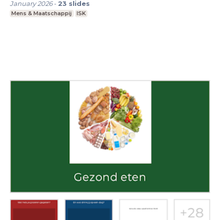
January 2026
-
23
slides
Mens & Maatschappij
ISK