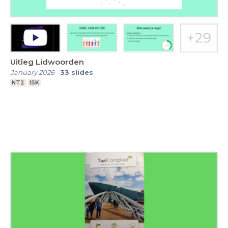
Uitleg Lidwoorden
January 2026
-
33
slides
NT2
ISK