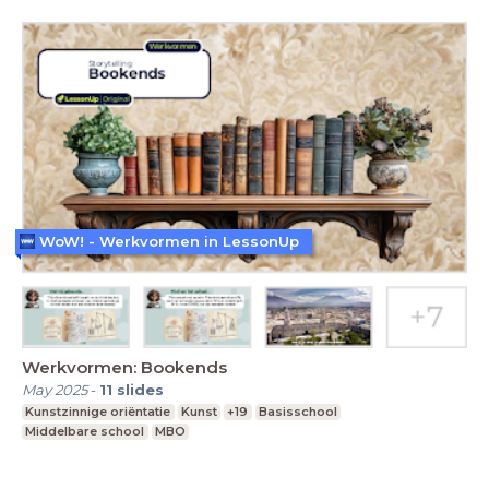
WoW! - Werkvormen in LessonUp
Werkvormen: Bookends
May 2025
-
11
slides
Kunstzinnige oriëntatie
Kunst
+19
Basisschool
Middelbare school
MBO