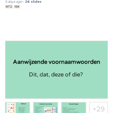
5 days ago
-
26
slides
NT2
ISK