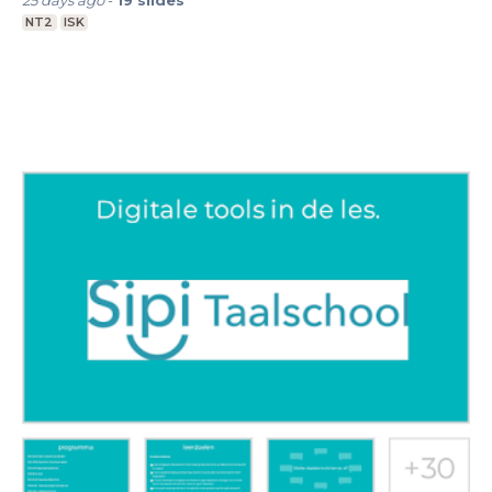
25 days ago
-
19
slides
NT2
ISK