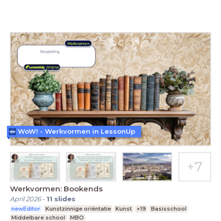
WoW! - Werkvormen in LessonUp
Werkvormen: Bookends
April 2026
-
11
slides
newEditor
Kunstzinnige oriëntatie
Kunst
+19
Basisschool
Middelbare school
MBO