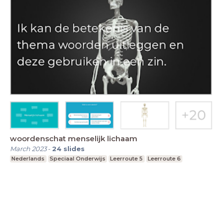
woordenschat menselijk lichaam
March 2023
-
24
slides
Nederlands
Speciaal Onderwijs
Leerroute 5
Leerroute 6