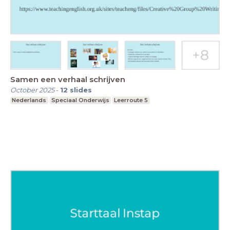
Samen een verhaal schrijven
October 2025
-
12
slides
Nederlands
Speciaal Onderwijs
Leerroute 5