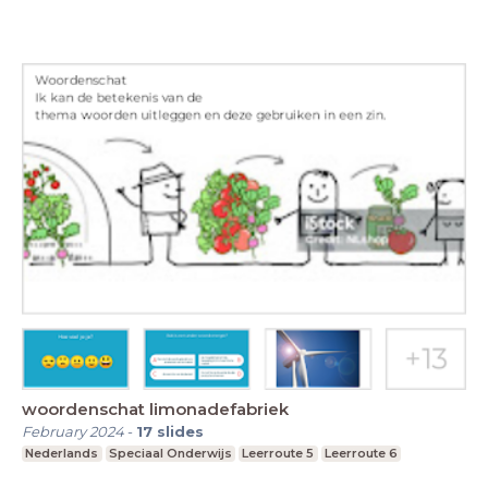
woordenschat limonadefabriek
February 2024
-
17
slides
Nederlands
Speciaal Onderwijs
Leerroute 5
Leerroute 6