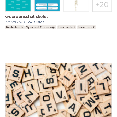
woordenschat skelet
March 2023
-
24
slides
Nederlands
Speciaal Onderwijs
Leerroute 5
Leerroute 6