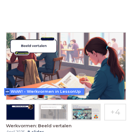
WoW! - Werkvormen in LessonUp
Werkvormen: Beeld vertalen
April 2025
-
8
slides