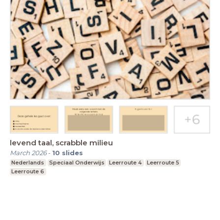
levend taal, scrabble milieu
March 2026
-
10
slides
Nederlands
Speciaal Onderwijs
Leerroute 4
Leerroute 5
Leerroute 6