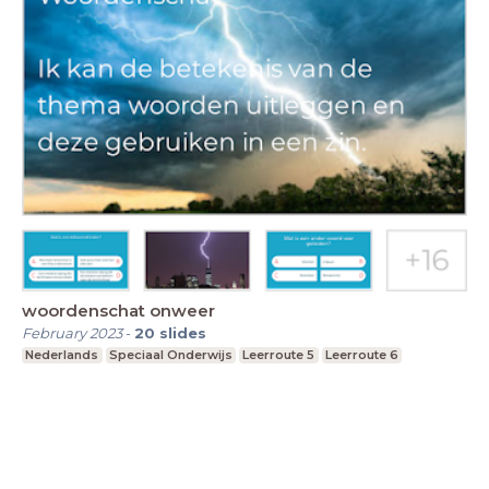
woordenschat onweer
February 2023
-
20
slides
Nederlands
Speciaal Onderwijs
Leerroute 5
Leerroute 6