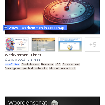
WoW! - Werkvormen in LessonUp
Werkvormen: Timer
October 2025
-
9
slides
newEditor
Studielessen
Rekenen
+30
Basisschool
Voortgezet speciaal onderwijs
Middelbare school