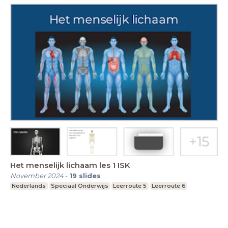
Het menselijk lichaam les 1 ISK
November 2024
-
19
slides
Nederlands
Speciaal Onderwijs
Leerroute 5
Leerroute 6