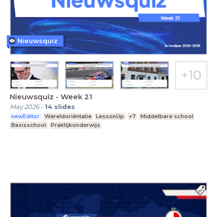
Nieuwsquiz
Nieuwsquiz - Week 21
May 2026
-
14
slides
newEditor
Wereldoriëntatie
LessonUp
+7
Middelbare school
Basisschool
Praktijkonderwijs