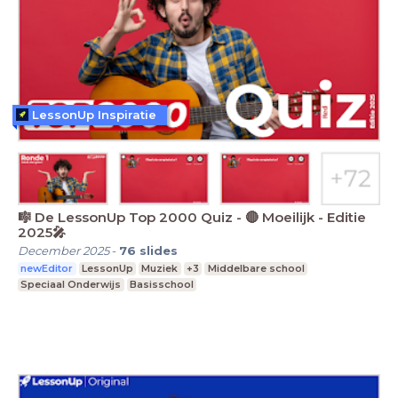
LessonUp Inspiratie
🎼 De LessonUp Top 2000 Quiz - 🔴 Moeilijk - Editie
2025🎤
December 2025
-
76
slides
newEditor
LessonUp
Muziek
+3
Middelbare school
Speciaal Onderwijs
Basisschool