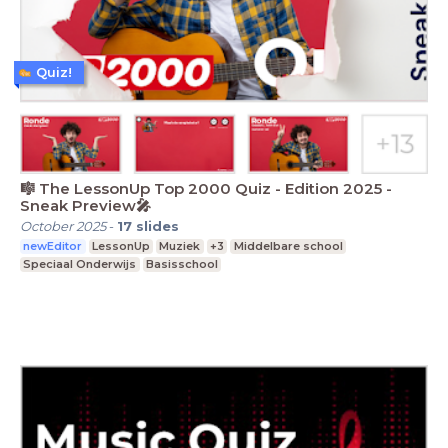
Quiz!
🎼 The LessonUp Top 2000 Quiz - Edition 2025 -
Sneak Preview🎤
October 2025
-
17
slides
newEditor
LessonUp
Muziek
+3
Middelbare school
Speciaal Onderwijs
Basisschool