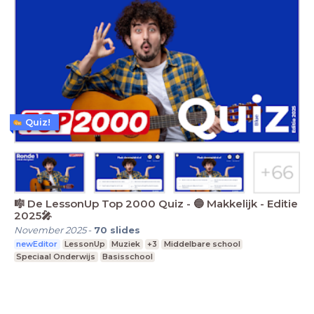
Quiz!
🎼 De LessonUp Top 2000 Quiz - 🔵 Makkelijk - Editie
2025🎤
November 2025
-
70
slides
newEditor
LessonUp
Muziek
+3
Middelbare school
Speciaal Onderwijs
Basisschool