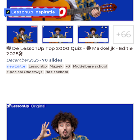
LessonUp Inspiratie
🎼 De LessonUp Top 2000 Quiz - 🔵 Makkelijk - Editie
2025🎤
December 2025
-
70
slides
newEditor
LessonUp
Muziek
+3
Middelbare school
Speciaal Onderwijs
Basisschool