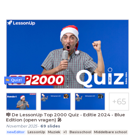
Quiz!
🎼 De LessonUp Top 2000 Quiz - Editie 2024 - Blue
Edition (open vragen) 🎤
November 2025
-
69
slides
newEditor
LessonUp
Muziek
+1
Basisschool
Middelbare school