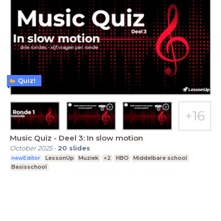
Quiz!
Music Quiz - Deel 3: In slow motion
October 2025
-
20
slides
newEditor
LessonUp
Muziek
+2
HBO
Middelbare school
Basisschool