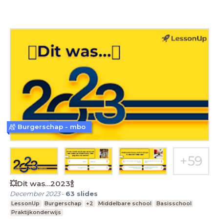
Burgerschap - mbo
💥Dit was…2023🍾
December 2023
-
63
slides
LessonUp
Burgerschap
+2
Middelbare school
Basisschool
Praktijkonderwijs