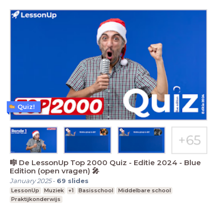
Quiz!
🎼 De LessonUp Top 2000 Quiz - Editie 2024 - Blue
Edition (open vragen) 🎤
January 2025
-
69
slides
LessonUp
Muziek
+1
Basisschool
Middelbare school
Praktijkonderwijs