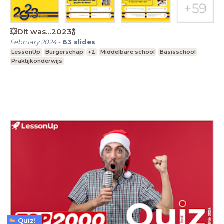
💥Dit was…2023🍾
February 2024
-
63
slides
LessonUp
Burgerschap
+2
Middelbare school
Basisschool
Praktijkonderwijs
Quiz!