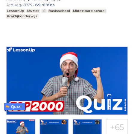
January 2025
-
69
slides
LessonUp
Muziek
+1
Basisschool
Middelbare school
Praktijkonderwijs
Quiz!