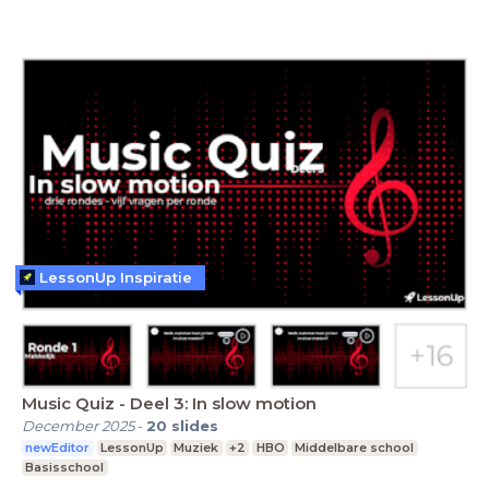
LessonUp Inspiratie
Music Quiz - Deel 3: In slow motion
December 2025
-
20
slides
newEditor
LessonUp
Muziek
+2
HBO
Middelbare school
Basisschool