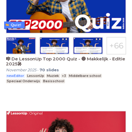
Quiz!
🎼 De LessonUp Top 2000 Quiz - 🔵 Makkelijk - Editie
2025🎤
November 2025
-
70
slides
newEditor
LessonUp
Muziek
+3
Middelbare school
Speciaal Onderwijs
Basisschool