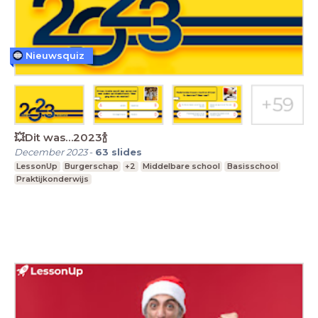
Nieuwsquiz
💥Dit was…2023🍾
December 2023
-
63
slides
LessonUp
Burgerschap
+2
Middelbare school
Basisschool
Praktijkonderwijs