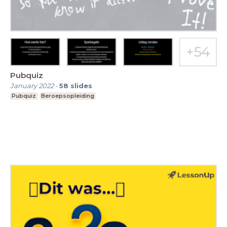
Pubquiz
January 2022
-
58
slides
Pubquiz
Beroepsopleiding