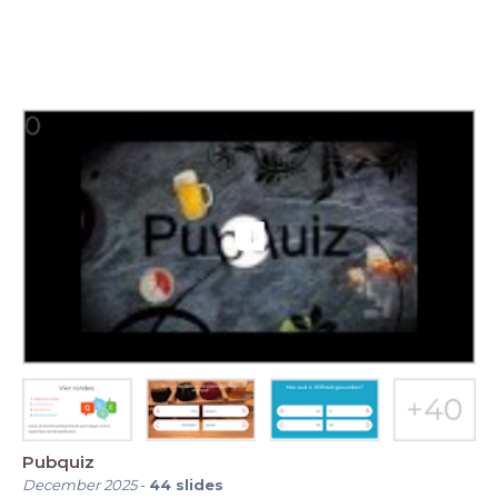
Pubquiz
December 2025
-
44
slides