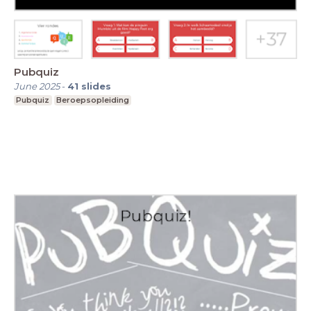
Pubquiz
June 2025
-
41
slides
Pubquiz
Beroepsopleiding