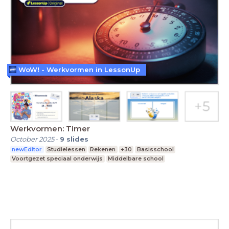
WoW! - Werkvormen in LessonUp
Werkvormen: Timer
October 2025
-
9
slides
newEditor
Studielessen
Rekenen
+30
Basisschool
Voortgezet speciaal onderwijs
Middelbare school