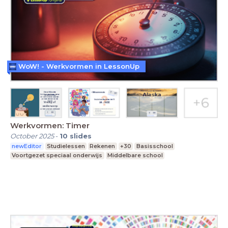
WoW! - Werkvormen in LessonUp
Werkvormen: Timer
October 2025
-
10
slides
newEditor
Studielessen
Rekenen
+30
Basisschool
Voortgezet speciaal onderwijs
Middelbare school