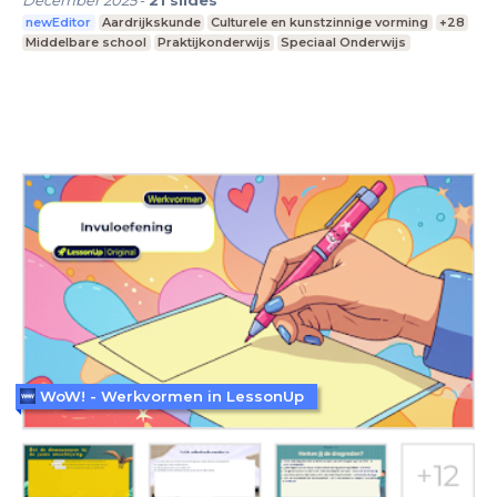
December 2025
-
21
slides
newEditor
Aardrijkskunde
Culturele en kunstzinnige vorming
+28
Middelbare school
Praktijkonderwijs
Speciaal Onderwijs
WoW! - Werkvormen in LessonUp