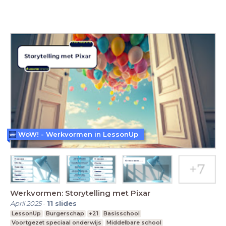
WoW! - Werkvormen in LessonUp
Werkvormen: Storytelling met Pixar
April 2025
-
11
slides
LessonUp
Burgerschap
+21
Basisschool
Voortgezet speciaal onderwijs
Middelbare school