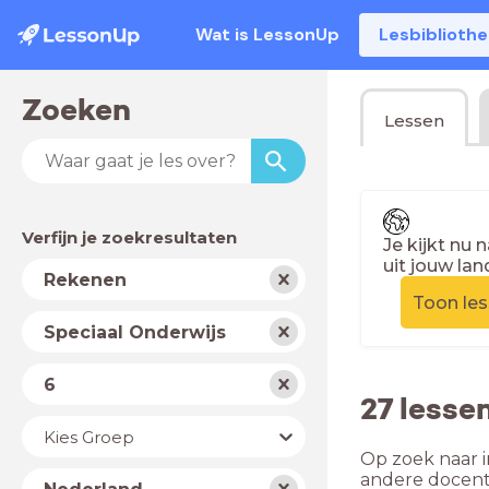
Wat is LessonUp
Lesbiblioth
Zoeken
Lessen
Verfijn je zoekresultaten
Je kijkt nu 
uit jouw lan
Vak
Rekenen
Toon le
Schooltype
Speciaal Onderwijs
Niveau
6
27 lesse
Jaar
Kies Groep
Op zoek naar i
Land
andere docent