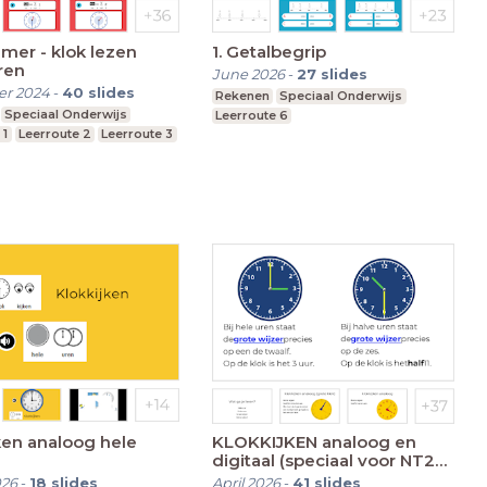
mer - klok lezen
1. Getalbegrip
ren
June 2026
-
27
slides
r 2024
-
40
slides
Rekenen
Speciaal Onderwijs
Speciaal Onderwijs
Leerroute 6
 1
Leerroute 2
Leerroute 3
ken analoog hele
KLOKKIJKEN analoog en
digitaal (speciaal voor NT2
leerlingen)
026
-
18
slides
April 2026
-
41
slides