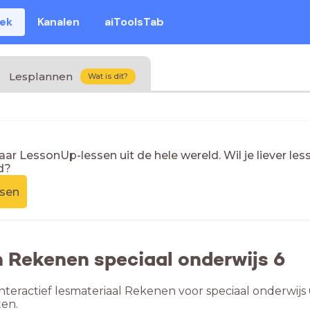
eek
Kanalen
aiToolsTab
Lesplannen
Wat is dit?
naar LessonUp-lessen uit de hele wereld. Wil je liever l
d?
ssen
n Rekenen speciaal onderwijs 6
nteractief lesmateriaal Rekenen voor speciaal onderwijs
en.