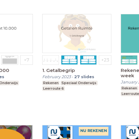
.000
1. Getalbegrip
Rekene
week
es
February 2023
-
27
slides
January 
 Onderwijs
Rekenen
Speciaal Onderwijs
Rekenen
Leerroute 6
Leerroute