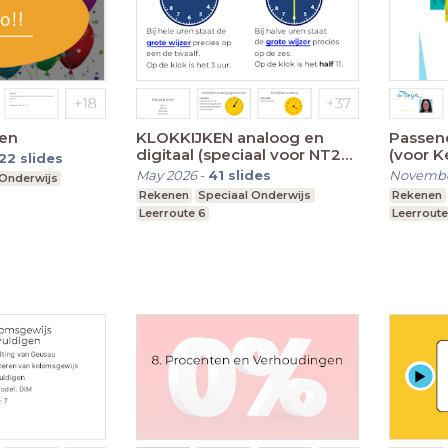
nen
KLOKKIJKEN analoog en
Passen
digitaal (speciaal voor NT2
(voor K
22
slides
leerlingen)
May 2026
-
41
slides
Novembe
 Onderwijs
Rekenen
Speciaal Onderwijs
Rekenen
Leerroute 6
Leerroute