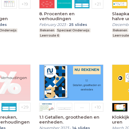
8. Procenten en
Slaapka
gen
verhoudingen
halve u
ides
February 2023
-
25
slides
Decembe
 Onderwijs
Rekenen
Speciaal Onderwijs
Rekenen
Leerroute 6
Leerroute
reuken,
1.1 Getallen, grootheden en
Klokkij
verhoudingen
eenheden.
uren
des
November 2023
-
14
slides
March 2