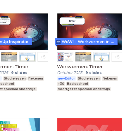
nUp Inspiratie
WoW! - Werkvormen in LessonUp
rmen: Timer
Werkvormen: Timer
2025
-
9
slides
October 2025
-
9
slides
r
Studielessen
Rekenen
newEditor
Studielessen
Rekenen
isschool
+30
Basisschool
t speciaal onderwijs
Voortgezet speciaal onderwijs
re school
Middelbare school