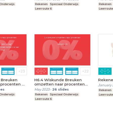
 Onderwijs
Rekenen
Speciaal Onderwijs
Rekenen
Leerroute 6
Leerroute
H6.4 Wiskunde Breuken
Rekenen
 procenten 9
omzetten naar procenten
January 
20 april
des
May 2023
-
26
slides
Rekenen
 Onderwijs
Rekenen
Speciaal Onderwijs
Leerroute
Leerroute 6