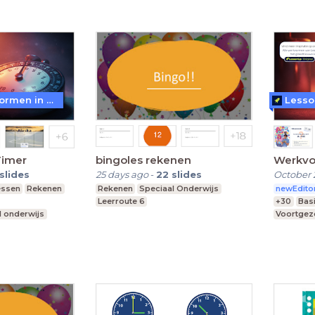
WoW! - Werkvormen in LessonUp
Lesso
Timer
bingoles rekenen
Werkvo
slides
25 days ago
-
22
slides
October 
essen
Rekenen
Rekenen
Speciaal Onderwijs
newEdito
Leerroute 6
+30
Bas
l onderwijs
Voortgeze
Middelba