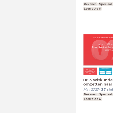
Rekenen
Speciaal
Leerroute 6
H6.3 Wiskunde Breuken
omzetten naar
mei
May 2023
-
27
sli
Rekenen
Speciaal
Leerroute 6