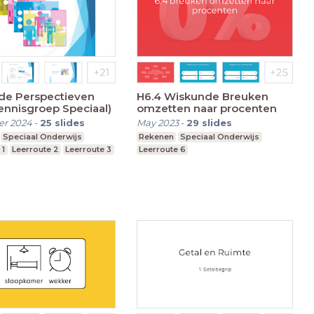
de Perspectieven
H6.4 Wiskunde Breuken
ennisgroep Speciaal)
omzetten naar procenten
r 2024
-
25
slides
May 2023
-
29
slides
Speciaal Onderwijs
Rekenen
Speciaal Onderwijs
 1
Leerroute 2
Leerroute 3
Leerroute 6