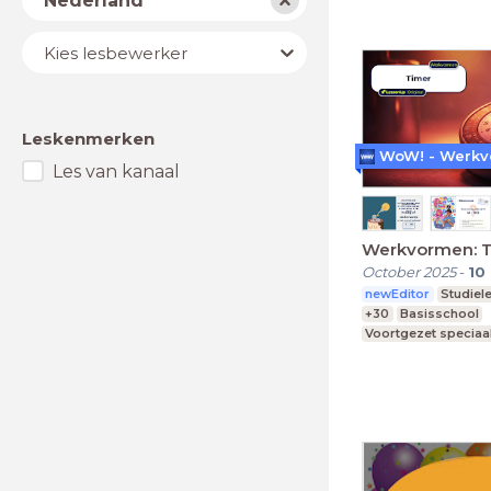
Nederland
Lesbewerker
Kies lesbewerker
Leskenmerken
Les van kanaal
Werkvormen: 
October 2025
-
10
newEditor
Studiel
+30
Basisschool
Voortgezet speciaa
Middelbare school