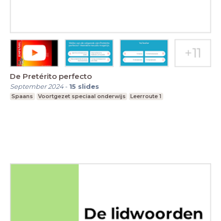
De Pretérito perfecto
September 2024
-
15
slides
Spaans
Voortgezet speciaal onderwijs
Leerroute 1