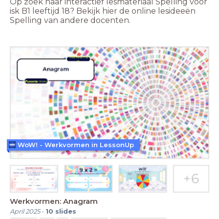
Op zoek naar interactief lesmateriaal Spelling voor
isk B1 leeftijd 18? Bekijk hier de online lesideeën
Spelling van andere docenten.
WoW! - Werkvormen in LessonUp
Werkvormen: Anagram
April 2025
-
10
slides