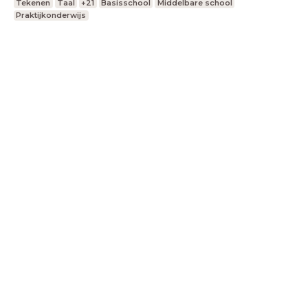
Tekenen
Taal
+21
Basisschool
Middelbare school
Praktijkonderwijs
LessonUp
Algemene voorwaarden
Privacy
Statement
Cookie Statement
Contact
Nederlands