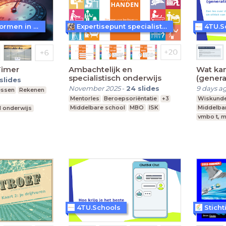
WoW! - Werkvormen in LessonUp
Expertisepunt specialistisch vakmanschap
4TU.S
Timer
Ambachtelijk en
Wat ka
specialistisch onderwijs
(genera
slides
November 2025
-
24
slides
9 days a
essen
Rekenen
Mentorles
Beroepsoriëntatie
+3
Wiskund
Middelbare school
MBO
ISK
Middelba
l onderwijs
vmbo t, m
Leerjaar 
4TU.Schools
Stich