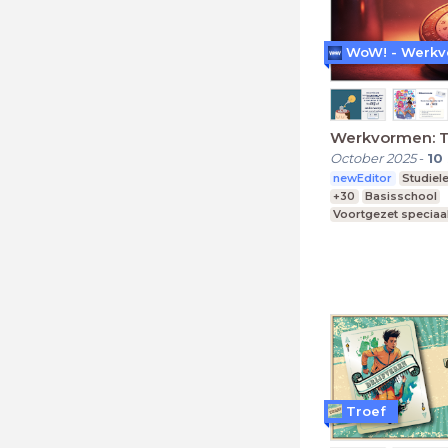
Werkvormen: 
October 2025
-
10
newEditor
Studiel
+30
Basisschool
Voortgezet speciaa
Middelbare school
Troef