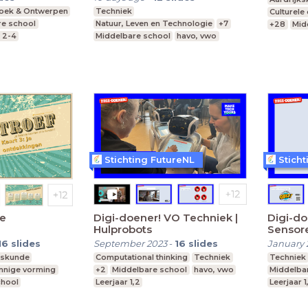
oek & Ontwerpen
Techniek
Culturele
re school
Natuur, Leven en Technologie
+7
+28
Mid
r 2-4
Middelbare school
havo, vwo
Praktijko
Leerjaar 1-6
Speciaal
Stichting FutureNL
Stich
Je
Digi-doener! VO Techniek |
Digi-do
Hulprobots
Sensore
16
slides
September 2023
-
16
slides
January 
kskunde
Computational thinking
Techniek
Techniek
innige vorming
+2
Middelbare school
havo, vwo
Middelba
chool
Leerjaar 1,2
Leerjaar 1