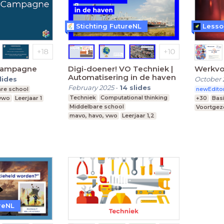
Stichting FutureNL
Lesso
 campagne
Digi-doener! VO Techniek |
Werkvo
Automatisering in de haven
lides
October 
February 2025
-
14
slides
re school
newEdito
Techniek
Computational thinking
 vwo
Leerjaar 1
+30
Bas
Middelbare school
Voortgeze
mavo, havo, vwo
Leerjaar 1,2
Middelba
reNL