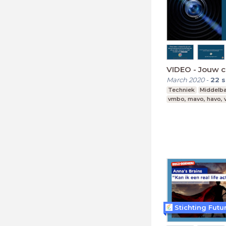
VIDEO - Jouw
March 2020
-
22
s
Techniek
Middelba
vmbo, mavo, havo,
Stichting Futu