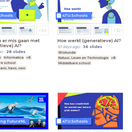
chools
4TU.Schools
n er mis gaan met
Hoe werkt (generatieve) AI?
tieve) AI?
10 days ago
-
36
slides
go
-
28
slides
Wiskunde
e
Informatica
+8
Natuur, Leven en Technologie
+8
re school
Middelbare school
avo, havo, vwo
vmbo t, mavo, havo, vwo
1-6
Leerjaar 1-6
ting FutureNL
4TU.Schools