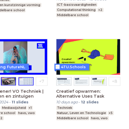
ICT-basisvaardigheden
 en kunstzinnige vorming
Computational thinking
+2
delbare school
Middelbare school
nderwijs
mavo, havo, vwo
Leerjaar 1,2
 Onderwijs
ting FutureNL
4TU.Schools
ener! VO Techniek |
Creatief opwarmen:
n en zintuigen
Alternative Uses Task
2024
-
11
slides
10 days ago
-
12
slides
Mediawijsheid
+1
Techniek
re school
havo, vwo
Natuur, Leven en Technologie
+5
,2
Middelbare school
havo, vwo
Leerjaar 1-6