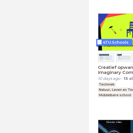
4TU.Schools
Creatief opwa
Imaginary Com
10 days ago
-
13
s
Techniek
Natuur, Leven en T
Middelbare school
Leerjaar 1-6