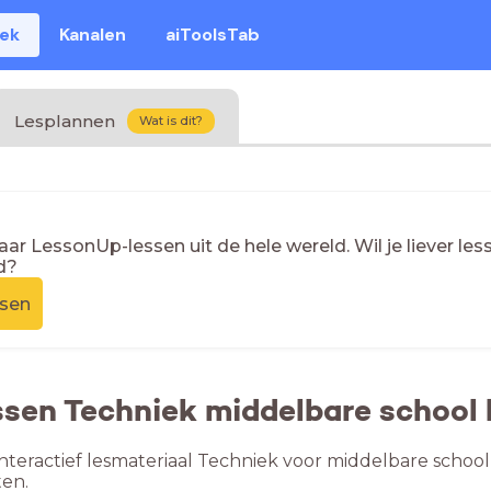
eek
Kanalen
aiToolsTab
Lesplannen
Wat is dit?
naar LessonUp-lessen uit de hele wereld. Wil je liever l
d?
ssen
ssen Techniek middelbare school
nteractief lesmateriaal Techniek voor middelbare school
en.