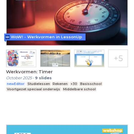
WoW! - Werkvormen in LessonUp
Werkvormen: Timer
October 2025
-
9
slides
newEditor
Studielessen
Rekenen
+30
Basisschool
Voortgezet speciaal onderwijs
Middelbare school