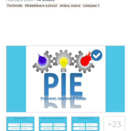
Techniek
Middelbare school
vmbo, mavo
Leerjaar 1