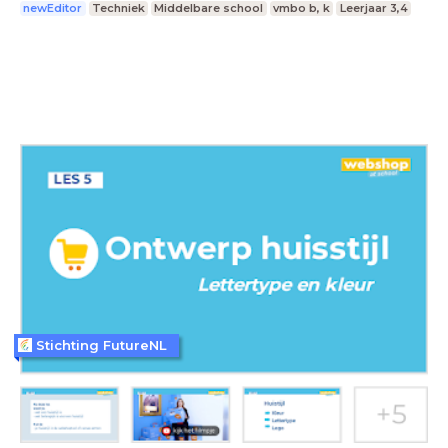
newEditor
Techniek
Middelbare school
vmbo b, k
Leerjaar 3,4
Stichting FutureNL