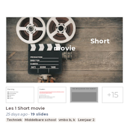
Les 1 Short movie
25 days ago
-
19
slides
Techniek
Middelbare school
vmbo b, k
Leerjaar 2