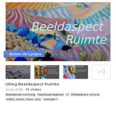
Buiten de Lijntjes
Uitleg Beeldaspect Ruimte
June 2026
-
13
slides
Beeldende vorming
Handvaardigheid
+1
Middelbare school
vmbo, mavo, havo, vwo
Leerjaar 1