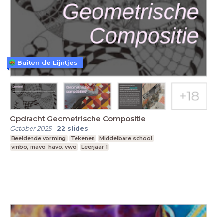
Buiten de Lijntjes
Opdracht Geometrische Compositie
October 2025
-
22
slides
Beeldende vorming
Tekenen
Middelbare school
vmbo, mavo, havo, vwo
Leerjaar 1