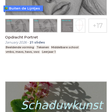
Buiten de Lijntjes
Opdracht Portret
January 2026
-
21
slides
Beeldende vorming
Tekenen
Middelbare school
vmbo, mavo, havo, vwo
Leerjaar 1