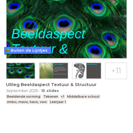
Buiten de Lijntjes
Uitleg Beeldaspect Textuur & Structuur
September 2025
-
15
slides
Beeldende vorming
Tekenen
+1
Middelbare school
vmbo, mavo, havo, vwo
Leerjaar 1