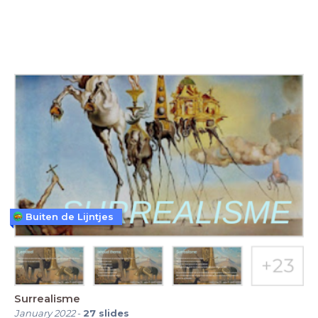
Buiten de Lijntjes
Surrealisme
January 2022
-
27
slides