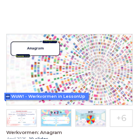
WoW! - Werkvormen in LessonUp
Werkvormen: Anagram
April 2025
-
10
slides