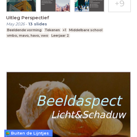
Uitleg Perspectief
May 2026
-
13
slides
Beeldende vorming
Tekenen
+1
Middelbare school
vmbo, mavo, havo, vwo
Leerjaar 2
Buiten de Lijntjes