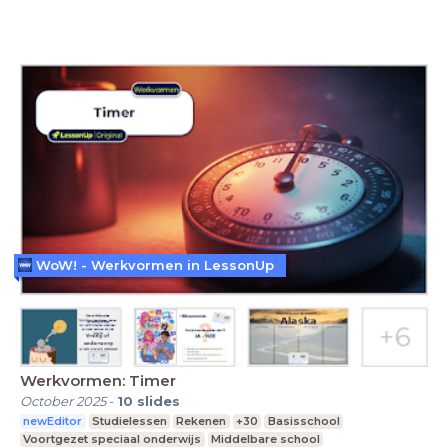
WoW! - Werkvormen in LessonUp
Werkvormen: Timer
October 2025
-
10
slides
newEditor
Studielessen
Rekenen
+30
Basisschool
Voortgezet speciaal onderwijs
Middelbare school