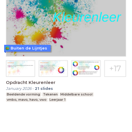
Buiten de Lijntjes
Opdracht Kleurenleer
January 2026
-
21
slides
Beeldende vorming
Tekenen
Middelbare school
vmbo, mavo, havo, vwo
Leerjaar 1