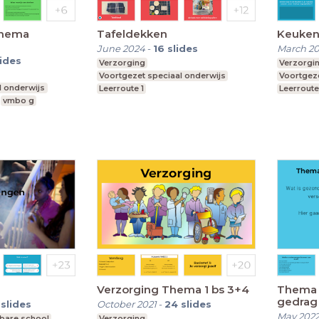
thema
Tafeldekken
Keuken
June 2024
-
16
slides
March 2
lides
Verzorging
Verzorgi
Voortgezet speciaal onderwijs
Voortgeze
l onderwijs
Leerroute 1
Leerroute
vmbo g
Verzorging Thema 1 bs 3+4
Thema l
gedrag
slides
October 2021
-
24
slides
May 202
bare school
Verzorging