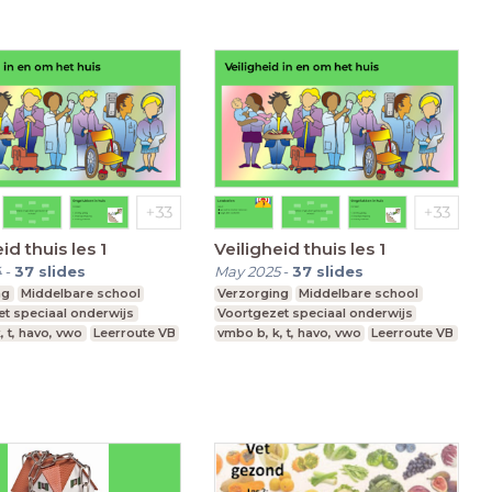
id thuis les 1
Veiligheid thuis les 1
4
-
37
slides
May 2025
-
37
slides
ng
Middelbare school
Verzorging
Middelbare school
t speciaal onderwijs
Voortgezet speciaal onderwijs
, t, havo, vwo
Leerroute VB
vmbo b, k, t, havo, vwo
Leerroute VB