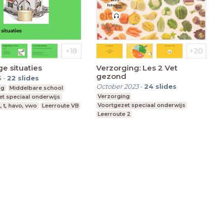
ge situaties
Verzorging: Les 2 Vet
gezond
4
-
22
slides
October 2023
-
24
slides
ng
Middelbare school
Verzorging
t speciaal onderwijs
Voortgezet speciaal onderwijs
, t, havo, vwo
Leerroute VB
Leerroute 2