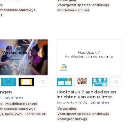
ng
Voortgezet speciaal onderwijs
t speciaal onderwijs
Middelbare school
 1
vmbo t, havo, vwo
Leerroute VT
ingen
Hoofdstuk 7 aankleden en
inrichten van een ruimte.
6
-
36
slides
November 2024
-
20
slides
ng
Middelbare school
Verzorging
t speciaal onderwijs
Voortgezet speciaal onderwijs
, t, havo, vwo
Leerroute VB
Praktijkonderwijs
Middelbare school
vmbo k