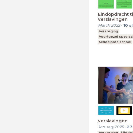
Eindopdracht 
verslavingen
March 2022
-
10
s
Verzorging
Voortgezet speciaa
Middelbare school
Leerroute VG
verslavingen
January 2025
-
27
Verzorging
Middel