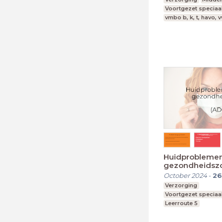
Voortgezet speciaa
vmbo b, k, t, havo, 
Huidproblemen
gezondheidsz
October 2024
-
26
Verzorging
Voortgezet speciaa
Leerroute 5