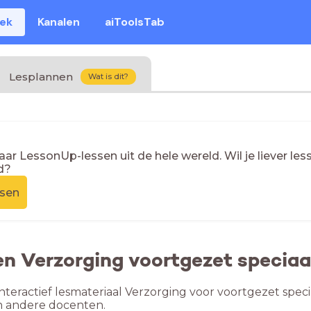
eek
Kanalen
aiToolsTab
Lesplannen
Wat is dit?
naar LessonUp-lessen uit de hele wereld. Wil je liever l
d?
ssen
en Verzorging voortgezet speciaa
nteractief lesmateriaal Verzorging voor voortgezet speci
n andere docenten.