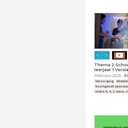
Thema 2 Schoo
leerjaar 1 Versl
February 2025
-
3
Verzorging
Middel
Voortgezet speciaa
vmbo b, k, t, havo, 