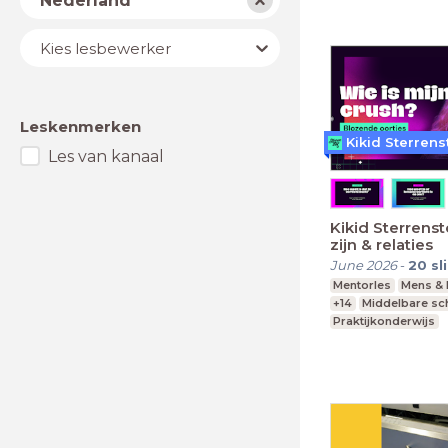
Nederland
Lesbewerker
Kies lesbewerker
Leskenmerken
Kikid Sterrens
Les van kanaal
Kikid Sterrensto
zijn & relaties
June 2026
-
20
sl
Mentorles
Mens & 
+14
Middelbare sc
Praktijkonderwijs
Speciaal Onderwijs