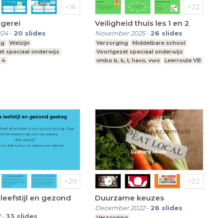
gerei
Veiligheid thuis les 1 en 2
024
-
20
slides
November 2025
-
26
slides
ng
Welzijn
Verzorging
Middelbare school
t speciaal onderwijs
Voortgezet speciaal onderwijs
 4
vmbo b, k, t, havo, vwo
Leerroute VB
eefstijl en gezond
Duurzame keuzes
December 2022
-
26
slides
2
-
33
slides
Verzorging