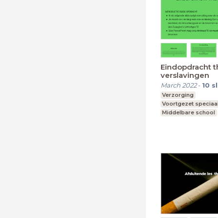
Eindopdracht 
verslavingen
March 2022
-
10
s
Verzorging
Voortgezet speciaa
Middelbare school
Leerroute VG