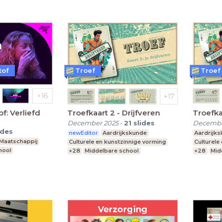
tof
Troef
Troef
f: Verliefd
Troefkaart 2 - Drijfveren
Troefka
December 2025
-
21
slides
Decembe
ides
newEditor
Aardrijkskunde
Aardrijk
Maatschappij
Culturele en kunstzinnige vorming
Culturele
hool
+28
Middelbare school
+28
Mid
Praktijkonderwijs
Praktijko
Speciaal Onderwijs
Speciaal