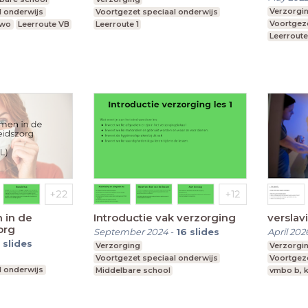
Verzorgi
l onderwijs
Voortgezet speciaal onderwijs
Voortgeze
vwo
Leerroute VB
Leerroute 1
Leerroute
 in de
Introductie vak verzorging
verslav
org
September 2024
-
16
slides
April 202
slides
Verzorging
Verzorgi
Voortgezet speciaal onderwijs
Voortgeze
l onderwijs
Middelbare school
vmbo b, k
vmbo b, k, t, havo, vwo
Leerroute VB