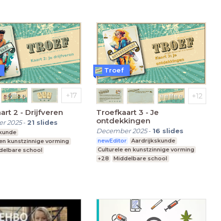
Troef
art 2 - Drijfveren
Troefkaart 3 - Je
ontdekkingen
r 2025
-
21
slides
December 2025
-
16
slides
skunde
newEditor
Aardrijkskunde
 en kunstzinnige vorming
Culturele en kunstzinnige vorming
delbare school
+28
Middelbare school
nderwijs
Praktijkonderwijs
 Onderwijs
Speciaal Onderwijs