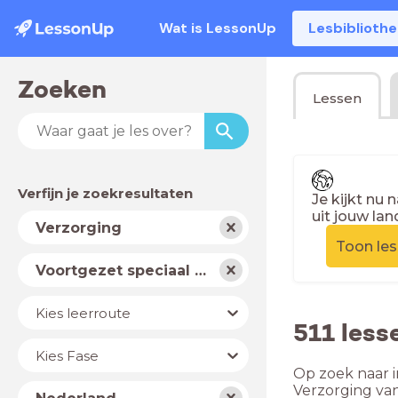
Wat is LessonUp
Lesbiblioth
Zoeken
Lessen
Verfijn je zoekresultaten
Je kijkt nu 
uit jouw lan
Vak
Verzorging
Toon le
Schooltype
Voortgezet speciaal onderwijs
Niveau
Kies leerroute
511 less
Jaar
Kies Fase
Op zoek naar i
Land
Verzorging va