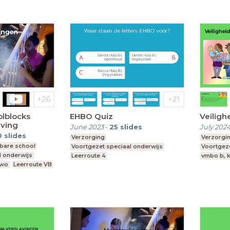
lblocks
EHBO Quiz
Veilighe
aving
June 2023
-
25
slides
July 202
0
slides
Verzorging
Verzorgi
bare school
Voortgezet speciaal onderwijs
Voortgeze
l onderwijs
Leerroute 4
vmbo b, k
vwo
Leerroute VB