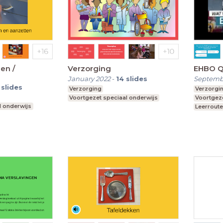
en /
Verzorging
EHBO Q
January 2022
-
14
slides
Septemb
slides
Verzorging
Verzorgi
Voortgezet speciaal onderwijs
Voortgeze
l onderwijs
Leerroute