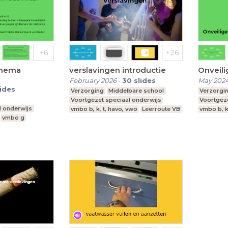
thema
verslavingen introductie
Onveili
February 2026
-
30
slides
May 202
lides
Verzorging
Middelbare school
Verzorgi
Voortgezet speciaal onderwijs
Voortgeze
l onderwijs
vmbo b, k, t, havo, vwo
Leerroute VB
vmbo b, k
vmbo g