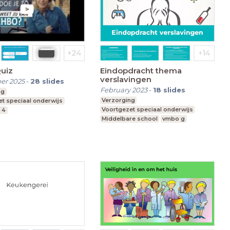
uiz
Eindopdracht thema
verslavingen
er 2025
-
28
slides
February 2023
-
18
slides
ng
Verzorging
t speciaal onderwijs
Voortgezet speciaal onderwijs
 4
Middelbare school
vmbo g
Leerroute VG