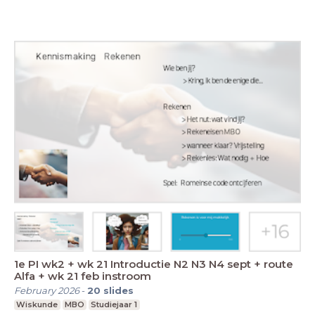
1e PI wk2 + wk 21 Introductie N2 N3 N4 sept + route
Alfa + wk 21 feb instroom
February 2026
-
20
slides
Wiskunde
MBO
Studiejaar 1