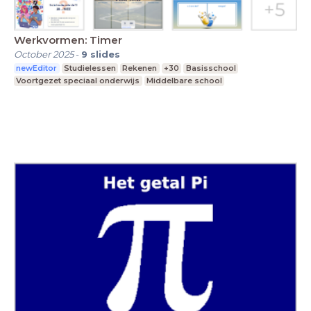
Werkvormen: Timer
October 2025
-
9
slides
newEditor
Studielessen
Rekenen
+30
Basisschool
Voortgezet speciaal onderwijs
Middelbare school