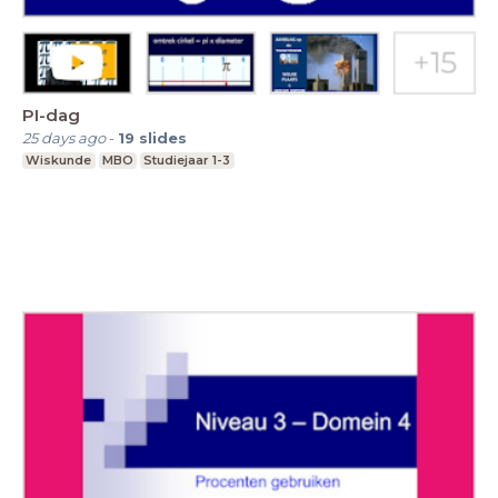
PI-dag
25 days ago
-
19
slides
Wiskunde
MBO
Studiejaar 1-3