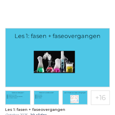
Les 1: fasen + faseovergangen
October 2025
-
20
slides