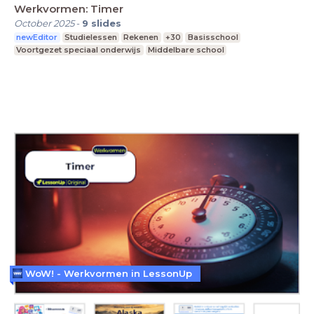
Werkvormen: Timer
October 2025
-
9
slides
newEditor
Studielessen
Rekenen
+30
Basisschool
Voortgezet speciaal onderwijs
Middelbare school
WoW! - Werkvormen in LessonUp