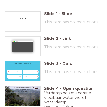
Slide
1
-
Slide
Water
This item has no instructions
Slide
2
-
Link
ntr.nl
This item has no instructions
Slide
3
-
Quiz
Wat is geen neerslag?
This item has no instructions
A
B
Onweer
sneeuw
C
D
Mist
Hagel
Slide
4
-
Open question
Welk onderdeel van de
waterkringloop zie je
Verdamping / evaporatie:
hier gebeuren?
vloeibaar water wordt
waterdamp
nog specifieker: