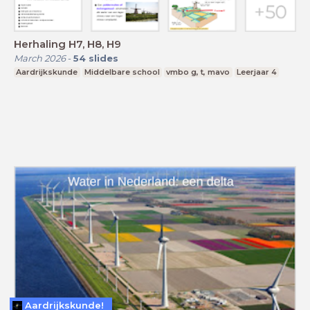
Herhaling H7, H8, H9
March 2026
-
54
slides
Aardrijkskunde
Middelbare school
vmbo g, t, mavo
Leerjaar 4
Aardrijkskunde!