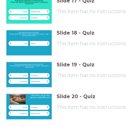
Slide
17
-
Quiz
Welk begrip past bij deze omschrijving?
'Water dat allerlei materiaal meeneemt, zoals grind,
zand en klei'
This item has no instructions
A
B
Erosie
Sedimentatie
C
D
Verwering
Transport
Slide
18
-
Quiz
Is de bewering juist of onjuist?
'Erosie wordt niet alleen veroorzaakt door water, maar
ook door ijs en wind.'
This item has no instructions
A
B
Juist
Onjuist
Slide
19
-
Quiz
Welk begrip past bij deze omschrijving?
'Het neerleggen van materiaal door water, zoals grind,
zand en klei'
This item has no instructions
A
B
Erosie
Transport
C
D
Verwering
Sedimentatie
Slide
20
-
Quiz
Hiernaast zie je een
goed voorbeeld van?
This item has no instructions
A
B
Erosie
Transport
C
D
Verwering
Sedimentatie