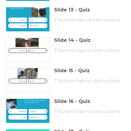
Slide
13
-
Quiz
Wat zie je hier?
This item has no instructions
A
B
verwering
erosie
C
D
transport
sedimentatie
Slide
14
-
Quiz
This item has no instructions
A
B
Verwering
Erosie
Slide
15
-
Quiz
This item has no instructions
A
B
Verwering
Erosie
Slide
16
-
Quiz
Op de foto hiernaast zie je een
goed voorbeeld van?
This item has no instructions
A
B
Verwering
Transport
C
D
Erosie
Sedimentatie