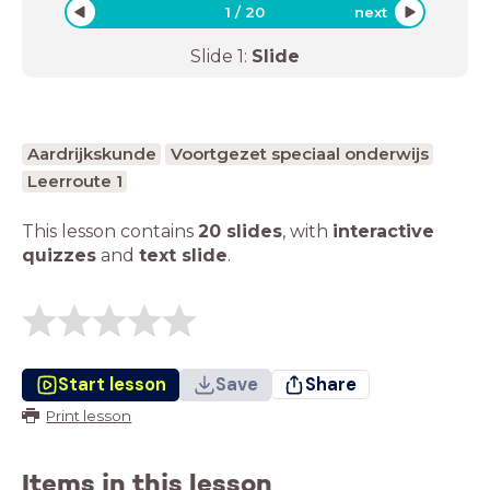
1
/
20
next
Slide
1
:
Slide
Aardrijkskunde
Voortgezet speciaal onderwijs
Leerroute 1
This lesson contains
20 slides
,
with
interactive
quizzes
and
text slide
.
Start lesson
Save
Share
Print lesson
Items in this lesson