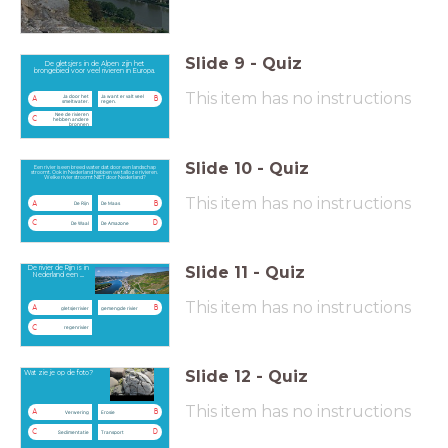
Slide
9
-
Quiz
De gletsjers in de Alpen zijn het
brongebied voor veel rivieren in Europa.
This item has no instructions
Ja door het
Ja want er valt veel
A
B
smeltwater.
regen.
Nee de rivieren
C
hebben andere
bronnen
Slide
10
-
Quiz
Een rivier is een breed water dat door een landschap
stroomt. Ook in Nederland hebben we talloze rivieren.
Welke rivier stroomt NIET door Nederland?
This item has no instructions
A
B
De Rijn
De Maas
C
D
De Waal
De Amazone
Slide
11
-
Quiz
De rivier de Rijn is in
Nederland een ....
This item has no instructions
A
B
gletsjerrivier
gemengde rivier
C
regenrivier
Slide
12
-
Quiz
Wat zie je op de foto?
This item has no instructions
A
B
Verwering
Erosie
C
D
Sedimentatie
Transport