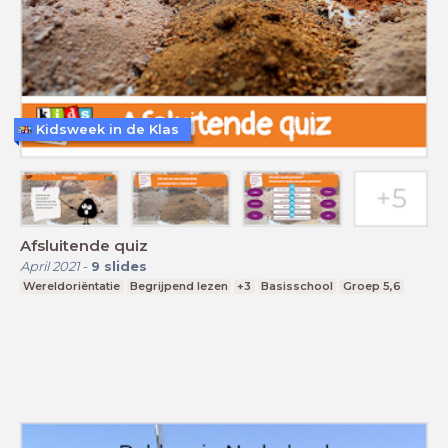
Kidsweek in de Klas
Afsluitende quiz
April 2021
-
9
slides
Wereldoriëntatie
Begrijpend lezen
+3
Basisschool
Groep 5,6