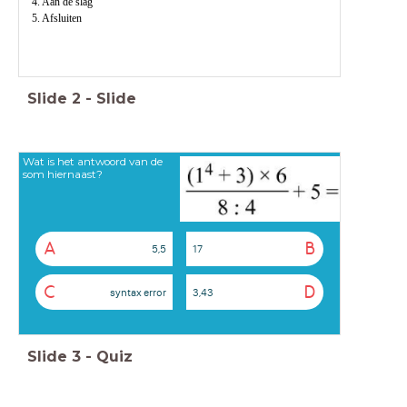
4. Aan de slag
5. Afsluiten
Slide
2
-
Slide
Wat is het antwoord van de
som hiernaast?
A
B
5,5
17
C
D
syntax error
3,43
Slide
3
-
Quiz