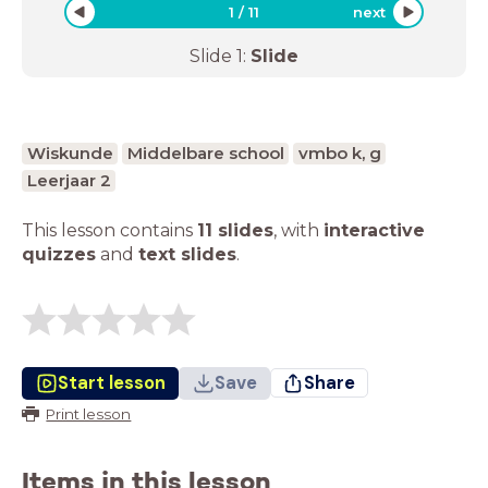
1
/
11
next
Slide
1
:
Slide
Wiskunde
Middelbare school
vmbo k, g
Leerjaar 2
This lesson contains
11 slides
,
with
interactive
quizzes
and
text slides
.
Start lesson
Save
Share
Print lesson
Items in this lesson