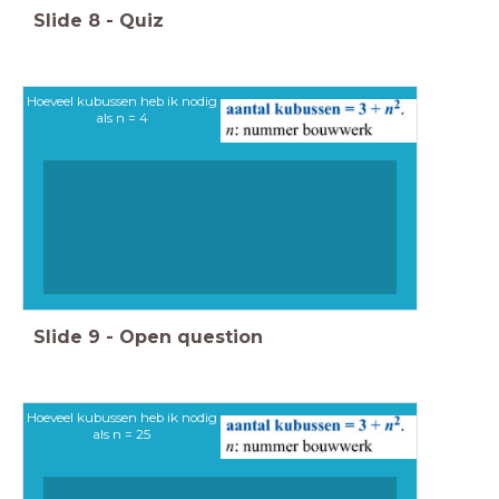
Slide
8
-
Quiz
Hoeveel kubussen heb ik nodig
als n = 4
Slide
9
-
Open question
Hoeveel kubussen heb ik nodig
als n = 25