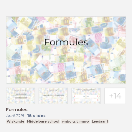
Formules
April 2018
-
18
slides
Wiskunde
Middelbare school
vmbo g, t, mavo
Leerjaar 1