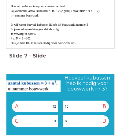
Hoe vul je dat nu in op jouw rekenmachine?
Bijvoorbeeld: aantal kubussen = 4n²+ 2 (eigenlijk staat hier: 4 x n² + 2)
n= nummer bouwwerk
Ik wil weten hoeveel kubussen ik heb bij bouwwerk nummer 5
In jouw rekenmachine gaat dat als volgt:
Je vervangt n door 5
4 x 5² + 2 =102
Dus je hebt 102 kubussen nodig voor bouwwerk nr 5
Slide
7
-
Slide
Hoeveel kubussen
heb ik nodig voor
bouwwerk nr 3?
A
B
12
15
C
D
9
6