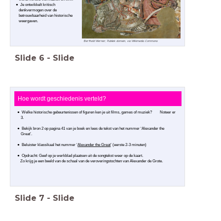
Je ontwikkelt kritisch
denkvermogen over de
betrouwbaarheid van historische
weergaven.
Berthold Werner, Publiek domein, via Wikimedia Commons
Slide
6
-
Slide
Hoe wordt geschiedenis verteld?
Welke historische gebeurtenissen of figuren ken je uit films, games of muziek? Noteer er
3.
Bekijk bron 2 op pagina 41 van je boek en lees de tekst van het nummer ‘Alexander the
Great’.
Beluister klassikaal het nummer ‘
Alexander the Great
’ (eerste 2-3 minuten)
Opdracht: Geef op je werkblad plaatsen uit de songtekst weer op de kaart.
Zo krijg je een beeld van de schaal van de veroveringstochten van Alexander de Grote.
Slide
7
-
Slide