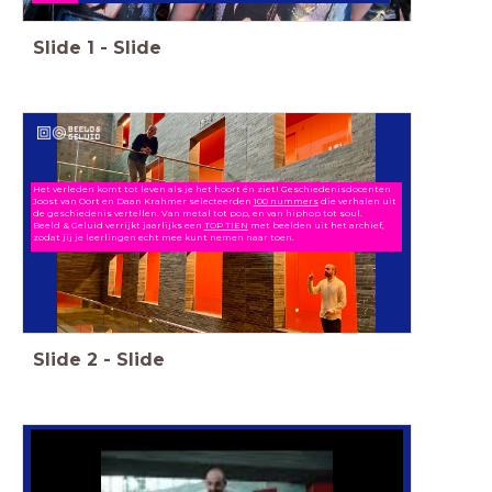
Slide
1
-
Slide
Het verleden komt tot leven als je het hoort én ziet! Geschiedenisdocenten
Joost van Oort en Daan Krahmer selecteerden
100 nummers
die verhalen uit
de geschiedenis vertellen.
Van metal tot pop, en van hiphop tot soul.
Beeld & Geluid verrijkt jaarlijks een
TOP TIEN
met beelden uit het archief,
zodat jij je leerlingen echt mee kunt nemen naar toen.
Slide
2
-
Slide