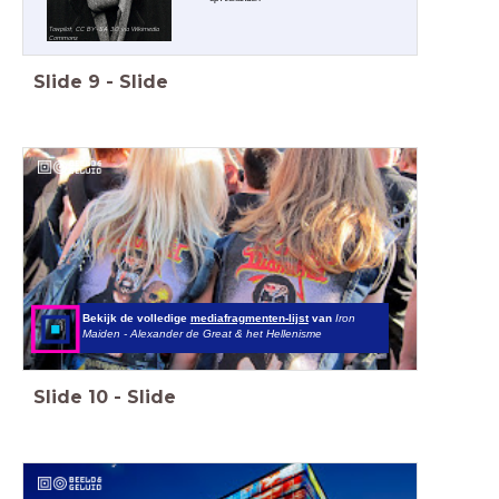
Towpilot, CC BY-SA 3.0 via Wikimedia
Commons
Slide
9
-
Slide
Bekijk de volledige
mediafragmenten-lijst
van
Iron
Maiden - Alexander de Great & het Hellenisme
Slide
10
-
Slide