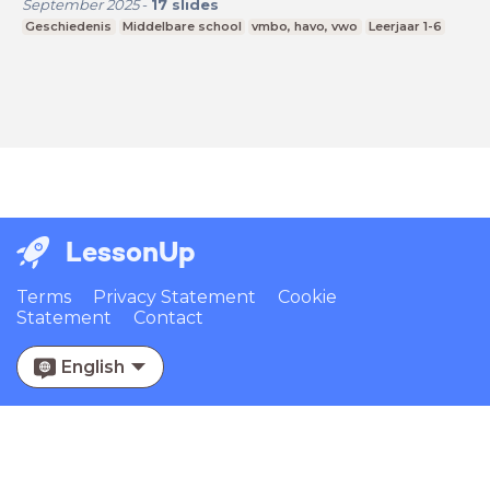
September 2025
-
17
slides
Geschiedenis
Middelbare school
vmbo, havo, vwo
Leerjaar 1-6
LessonUp
Terms
Privacy Statement
Cookie
Statement
Contact
English