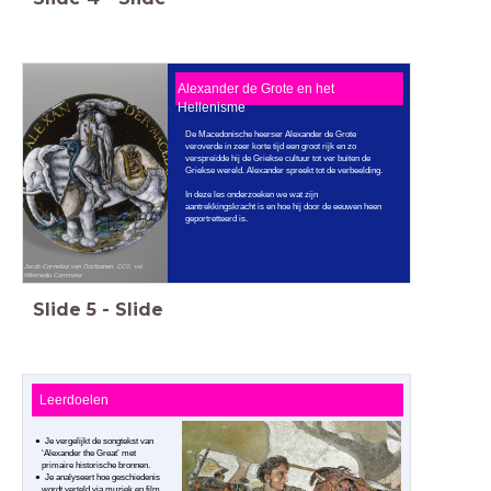
Alexander de Grote en het
Hellenisme
De Macedonische heerser Alexander de Grote
veroverde in zeer korte tijd een groot rijk en zo
verspreidde hij de Griekse cultuur tot ver buiten de
Griekse wereld. Alexander spreekt tot de verbeelding.
In deze les onderzoeken we wat zijn
aantrekkingskracht is en hoe hij door de eeuwen heen
geportretteerd is.
Jacob Cornelisz van Oostsanen, CC0, via
Wikimedia Commons
Slide
5
-
Slide
Leerdoelen
Je vergelijkt de songtekst van
‘Alexander the Great’ met
primaire historische bronnen.
Je analyseert hoe geschiedenis
wordt verteld via muziek en film.