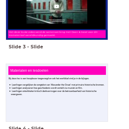
Met deze leuke video werd de samenwerking met Daan & Joost voor dit
lesmateriaal wereldkundig gemaakt.
Slide
3
-
Slide
Materialen en lesdoelen
Bij deze les is een lesopbouw toegevoegd en ook het werkblad vind je in de bijlages.
Leerlingen vergelijken de songtekst van ‘Alexander the Great’ met primaire historische bronnen.
Leerlingen analyseren hoe geschiedenis wordt verteld via muziek en film.
Leerlingen ontwikkelen kritisch denkvermogen over de betrouwbaarheid van historische
weergaven.
Slide
4
-
Slide