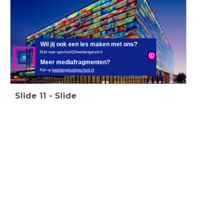
Wil jij ook een les maken met ons?
Mail naar opschool@beeldengeluid.nl
Meer mediafragmenten?
Kijk op
beeldengeluidopschool.nl
Slide
11
-
Slide