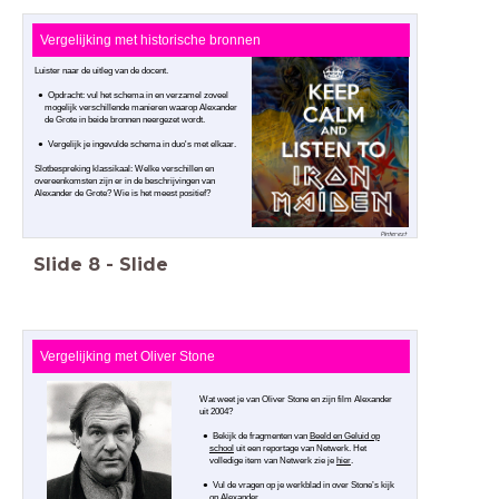
Vergelijking met historische bronnen
Luister naar de uitleg van de docent.
Opdracht: vul het schema in en verzamel zoveel
mogelijk verschillende manieren waarop Alexander
de Grote in beide bronnen neergezet wordt.
Vergelijk je ingevulde schema in duo's met elkaar.
Slotbespreking klassikaal: Welke verschillen en
overeenkomsten zijn er in de beschrijvingen van
Alexander de Grote? Wie is het meest positief?
Pinterest
Slide
8
-
Slide
Vergelijking met Oliver Stone
Wat weet je van Oliver Stone en zijn film Alexander
uit 2004?
Bekijk de fragmenten van
Beeld en Geluid op
school
uit een reportage van Netwerk. Het
volledige item van Netwerk zie je
hier
.
Vul de vragen op je werkblad in over Stone’s kijk
op Alexander.