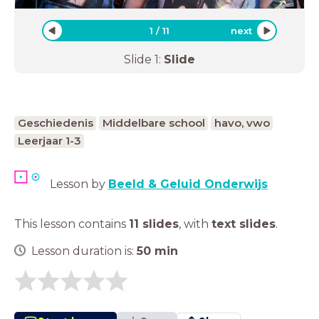
1
/
11
next
Slide
1
:
Slide
Geschiedenis
Middelbare school
havo, vwo
Leerjaar 1-3
Lesson by
Beeld & Geluid Onderwijs
This lesson contains
11 slides
,
with
text slides
.
Lesson duration is:
50
min