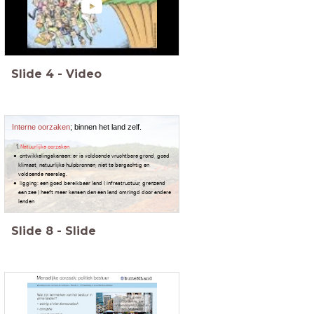
Slide
4
-
Video
Interne oorzaken
; binnen het land zelf.
Natuurlijke oorzaken
ontwikkelingskansen: er is voldoende vruchtbare grond, goed
klimaat, natuurlijke hulpbronnen, niet te bergachtig en
voldoende neerslag.
ligging: een goed bereikbaar land ( infrastructuur, grenzend
aan zee ) heeft meer kansen dan een land omringd door andere
landen
Slide
8
-
Slide