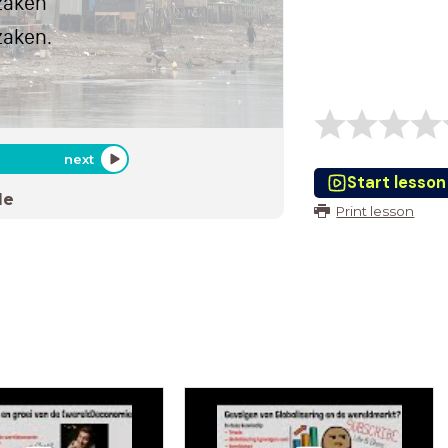
rzaken
zaken.
next
Start lesson
de
Print lesson