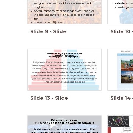
niet goed voor een land. Een sterke overheid
Arme landen worden 
zorgt voor rust!
en worden gekenme
bevolkingsopbouw: arme landen veel jongeren
en rijke landen vergrijzing. Ideaal is een goede
mix
mate van ongelijkheid.
Slide
9
-
Slide
Slide
10
Extra info bij interne oorzaken valt onder
menselijke factoren: de
bevolkingsgroei en leeftijdsopbouw
Het geboortecijfer daalt wereldwijd, maar in de arme landen groeit de
bevolking nog snel. Het nadeel daarvan is, dat het bnp sterk moet groeien
om de welvaart per persoon te laten stijgen. Rijke landen hebben juist te
maken met vergrijzing. Ook dat tast op den duur de welvaart aan, want een
krimpende beroepsbevolking moet dan het geld verdienen voor een
groeiende groep bejaarden. Ideaal is een leeftijdsopbouw met een grote,
jonge beroepsbevolking die goed is opgeleid.
Slide
13
-
Slide
Slide
14
Externe oorzaken:
2: Rol van een land in de wereldeconomie
De globalisering heeft voor mno's de wereld geopend. Of zij
investeren in een land hangt af van economische (bijv. hoogte van