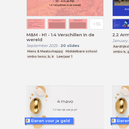
M&M - H1 - 1.4 Verschillen in de
2.2 Arm
wereld
January 
September 2025
-
20
slides
Aardrijk
Mens & Maatschappij
Middelbare school
vmbo k, g
vmbo lwoo, b, k
Leerjaar 1
Eieren voor je geld
Eiere