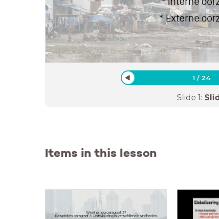
* Interne oo
* Externe oor
1
/
24
Slide
1
:
Sli
Items in this lesson
Weet je nog paragraaf 2?
Bespreken paragraaf 3: Ontwikkeling in verschillende snelheden.