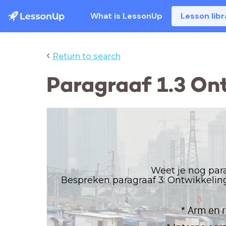
What is LessonUp
Lesson libr
‹
Return to search
Paragraaf 1.3 Ont
Weet je nog par
Bespreken paragraaf 3: Ontwikkeling
* Arm en r