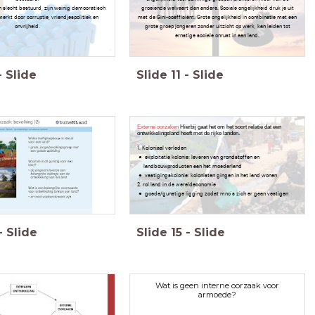
slecht bestuurd, zijn weinig democratisch
groeiende welvaart dan andere. Sociale ongelijkheid druk je uit
rkt door corruptie, vriendjespolitiek en
met de Gini-coëfficiënt. Grote ongelijkheid in combinatie met een
onvrijheid.
grote groep jongeren zonder uitzicht op werk, kan leiden tot
ernstige sociale onrust in een land.
-
Slide
Slide
11
-
Slide
Externe oorzaken
Hierbij gaat het om het soort relatie dat een
ontwikkelingsland heeft met de rijke landen.
1. Koloniaal verleden
exploitatie kolonie: leveren van grondstoffen en
landbouwproducten aan het moederland
vestigingskolonie: kolonisten gingen in het land wonen
2. rol land in de wereldeconomie
goede/gunstige ligging zodat mno's zich er gaan vestigen
-
Slide
Slide
15
-
Slide
Wat is geen interne oorzaak voor
armoede?