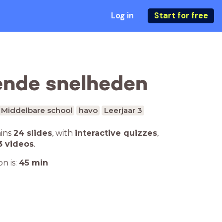
Log in
Start for free
lende snelheden
Middelbare school
havo
Leerjaar 3
ains
24 slides
,
with
interactive quizzes
,
3 videos
.
n is:
45
min