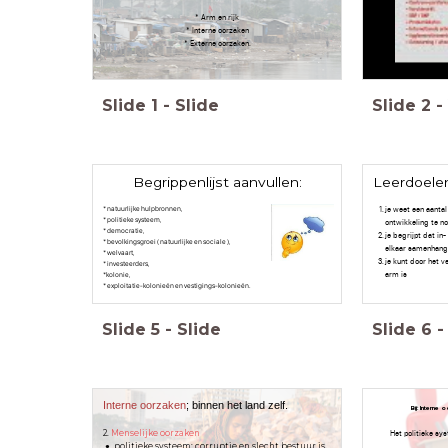
* Arm en rijk
* Interne oorzaken
* Externe oorzaken.
Slide
1
-
Slide
Slide
2
-
Begrippenlijst aanvullen:
Leerdoele
* natuurlijke hulpbronnen,
je weet een aantal
* politieke systeem,
ontwikkeling te 
* democratie,
je begrijpt dat i
* bevolkingsgroei ( natuurlijke en sociale ),
elkaar samenhan
* welvaart,
je kunt door het v
* investeerders,
arm is
*kolonie,
* exploitatie-kolonieën en vestigings-kolonieën.
Slide
5
-
Slide
Slide
6
-
Interne oorzaken
; binnen het land zelf.
Bij: Interne
2.
Menselijke oorzaken
Het politieke sy
politieke systeem: corruptie en slecht bestuur is