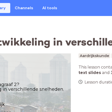
ary
Channels
AI tools
wikkeling in verschil
Aardrijkskunde
This lesson cont
text slides
and
Lesson duratio
agraaf 2?
 in verschillende snelheden.
ijk