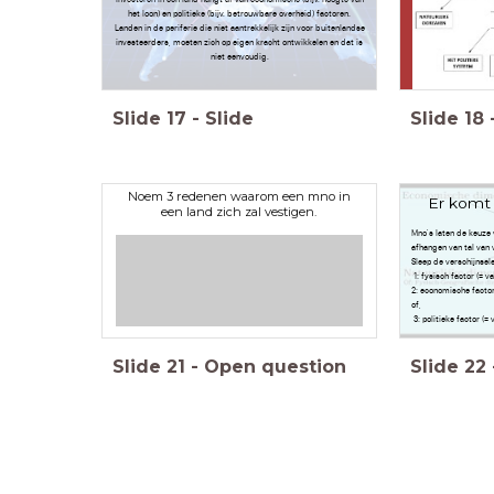
het loon) en politieke (bijv. betrouwbare overheid) factoren.
Landen in de periferie die niet aantrekkelijk zijn voor buitenlandse
investeerders, moeten zich op eigen kracht ontwikkelen en dat is
niet eenvoudig.
Slide
17
-
Slide
Slide
18
Noem 3 redenen waarom een mno in
Er komt 
een land zich zal vestigen.
Mno's laten de keuze 
afhangen van tal van 
Sleep de verschijnsele
1: fysisch factor (= v
2: economische facto
of,
3: politieke factor (= 
Slide
21
-
Open question
Slide
22