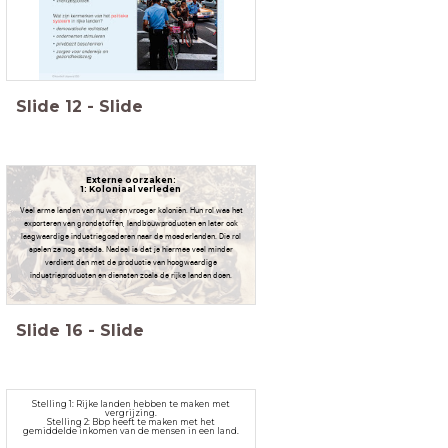
Slide
12
-
Slide
Externe oorzaken:
1: Koloniaal verleden
Veel arme landen van nu waren vroeger koloniën. Hun rol was het
exporteren van grondstoffen, landbouwproducten en later ook
laagwaardige industriegoederen naar de moederlanden. Die rol
spelen ze nog steeds. Nadeel is dat je hiermee veel minder
verdient dan met de productie van hoogwaardige
industrieproducten en diensten zoals de rijke landen doen.
Slide
16
-
Slide
Stelling 1: Rijke landen hebben te maken met
vergrijzing.
Stelling 2: Bbp heeft te maken met het
gemiddelde inkomen van de mensen in een land.