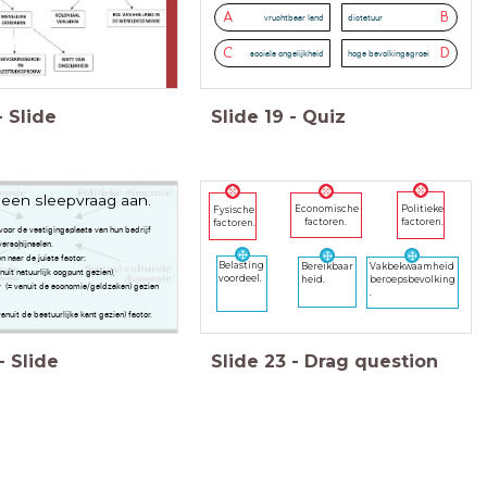
A
B
vruchtbaar land
dictatuur
C
D
sociale ongelijkheid
hoge bevolkingsgroei
-
Slide
Slide
19
-
Quiz
een sleepvraag aan.
Economische
Politieke
Fysische
factoren.
factoren.
factoren.
voor de vestigingsplaats van hun bedrijf
verschijnselen.
n naar de juiste factor:
Belasting
Bereikbaar
Vakbekwaamheid
anuit natuurlijk oogpunt gezien),
voordeel.
heid.
beroepsbevolking
r (= vanuit de economie/geldzaken) gezien
.
vanuit de bestuurlijke kant gezien) factor.
-
Slide
Slide
23
-
Drag question