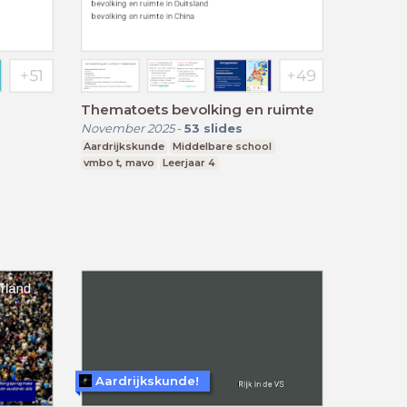
Thematoets bevolking en ruimte
November 2025
-
53
slides
Aardrijkskunde
Middelbare school
vmbo t, mavo
Leerjaar 4
Aardrijkskunde!