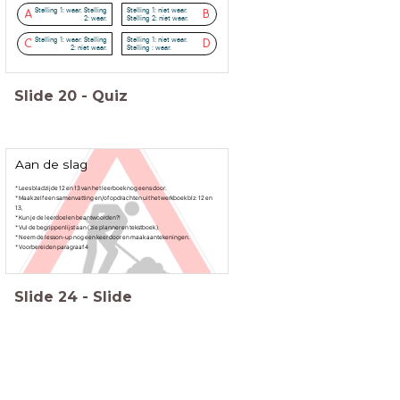
Stelling 1: waar. Stelling
Stelling 1: niet waar.
A
B
2: waar.
Stelling 2: niet waar.
Stelling 1: waar. Stelling
Stelling 1: niet waar.
C
D
2: niet waar.
Stelling : waar.
Slide
20
-
Quiz
Aan de slag
* Lees bladzijde 12 en 13 van het leerboek nog eens door.
* Maak zelf een samenvatting en/of opdrachten uit het werkboek blz: 12 en
13,
* Kun je de leerdoelen beantwoorden?!
* Vul de begrippenlijst aan ( zie planner en tekstboek ).
* Neem de lesson-up nog een keer door en maak aantekeningen.
* Voorbereiden paragraaf 4
Slide
24
-
Slide