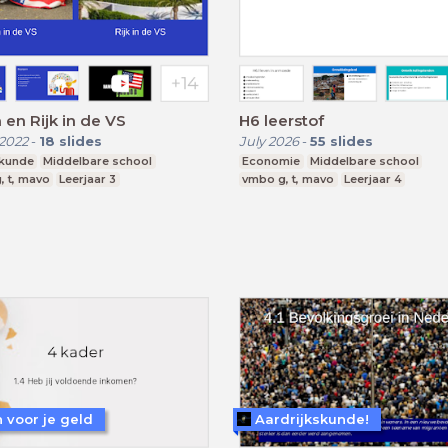
 en Rijk in de VS
H6 leerstof
2022
-
18
slides
July 2026
-
55
slides
skunde
Middelbare school
Economie
Middelbare school
, t, mavo
Leerjaar 3
vmbo g, t, mavo
Leerjaar 4
n voor je geld
Aardrijkskunde!