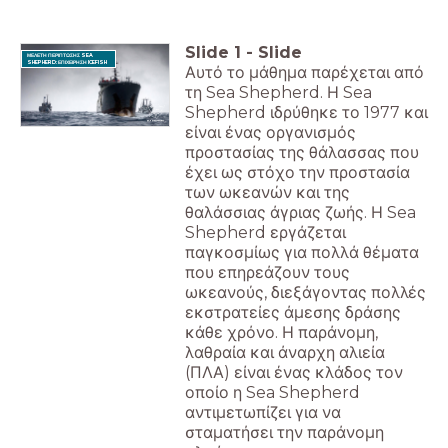
Slide
1
-
Slide
ΜΕΛΕΤΗ ΠΕΡΙΠΤΩΣΗΣ SEA
SHEPHERD: ΕΠΙΧΕΙΡΗΣΗ ICEFISH
Αυτό το μάθημα παρέχεται από
τη Sea Shepherd. Η Sea
Shepherd ιδρύθηκε το 1977 και
είναι ένας οργανισμός
προστασίας της θάλασσας που
έχει ως στόχο την προστασία
των ωκεανών και της
θαλάσσιας άγριας ζωής. Η Sea
Shepherd εργάζεται
παγκοσμίως για πολλά θέματα
που επηρεάζουν τους
ωκεανούς, διεξάγοντας πολλές
εκστρατείες άμεσης δράσης
κάθε χρόνο. Η παράνομη,
λαθραία και άναρχη αλιεία
(ΠΛΑ) είναι ένας κλάδος τον
οποίο η Sea Shepherd
αντιμετωπίζει για να
σταματήσει την παράνομη