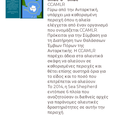
CCAMLR
Σύμβαση για τη Διατήρηση των
Θαλάσσιων Έμβιων Πόρων της
CCAMLR
Ανταρκτικής.
Η CCAMLR παρέχει άδεια στα
αλιευτικά σκάφη να αλιεύουν
σε καθορισμένες περιοχές και
θέτει επίσης αυστηρά όρια για το
Γύρω από την Ανταρκτική,
είδος και το ποσό που
επιτρέπεται να αλιεύουν.
Το 2014 εντοπίστηκαν έξι
λαθροκυνηγοί σε αυτήν την
υπάρχει μια καθορισμένη
περιοχή.
περιοχή όπου η αλιεία
ελέγχεται από έναν οργανισμό
που ονομάζεται CCAMLR.
Πρόκειται για την Σύμβαση για
τη Διατήρηση των Θαλάσσιων
Έμβιων Πόρων της
Ανταρκτικής. Η CCAMLR
παρέχει άδεια στα αλιευτικά
σκάφη να αλιεύουν σε
καθορισμένες περιοχές και
θέτει επίσης αυστηρά όρια για
το είδος και το ποσό που
επιτρέπεται να αλιεύουν.
Το 2014, η Sea Shepherd
εντόπισε 6 πλοία που
αναζητούσαν οι διεθνείς αρχές
για παράνομες αλιευτικές
δραστηριότητες σε αυτήν την
περιοχή.