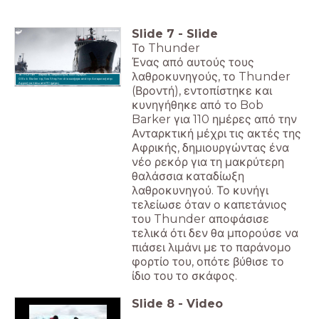
Slide
7
-
Slide
Το Thunder
Ένας από αυτούς τους
λαθροκυνηγούς, το Thunder
Το Thunder - διαβόητος λαθροκυνηγός οδοντόψαρων.
Ο Bob Barker της Sea Shepherd το κυνήγησε από την Ανταρκτική στην
Αφρική για πάνω από 110 ημέρες.
(Βροντή), εντοπίστηκε και
κυνηγήθηκε από το Bob
Barker για 110 ημέρες από την
Ανταρκτική μέχρι τις ακτές της
Αφρικής, δημιουργώντας ένα
νέο ρεκόρ για τη μακρύτερη
θαλάσσια καταδίωξη
λαθροκυνηγού. Το κυνήγι
τελείωσε όταν ο καπετάνιος
του Thunder αποφάσισε
τελικά ότι δεν θα μπορούσε να
πιάσει λιμάνι με το παράνομο
φορτίο του, οπότε βύθισε το
ίδιο του το σκάφος.
Slide
8
-
Video