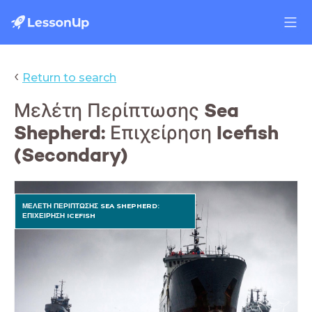
‹
Return to search
Μελέτη Περίπτωσης Sea
Shepherd: Επιχείρηση Icefish
(Secondary)
ΜΕΛΕΤΗ ΠΕΡΙΠΤΩΣΗΣ SEA SHEPHERD:
ΕΠΙΧΕΙΡΗΣΗ ICEFISH