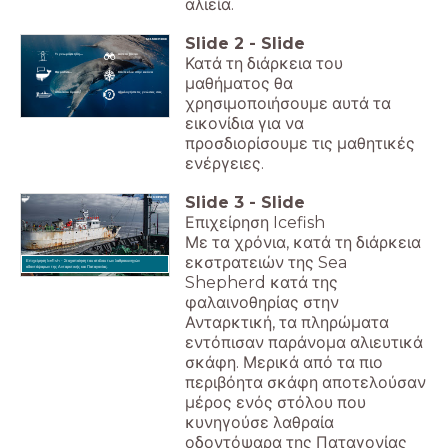
αλιεία.
Slide
2
-
Slide
Τι γνωρίζετε ήδη...
Δείτε το βίντεο
Κατά τη διάρκεια του
Θα μάθετε...
Κάντε κλικ στην εικόνα
μαθήματος θα
Απαιτείται δράση!
Αξιολογήστε τις γνώσεις σας
χρησιμοποιήσουμε αυτά τα
εικονίδια για να
προσδιορίσουμε τις μαθητικές
ενέργειες.
Slide
3
-
Slide
Επιχείρηση Icefish
Με τα χρόνια, κατά τη διάρκεια
εκστρατειών της Sea
Επιχείρηση Icefish - Στοχοποίηση του στόλου των λαθροκυνηγών
οδοντόψαρων της Ανταρκτικής και Παταγονίας.
Shepherd κατά της
φαλαινοθηρίας στην
Ανταρκτική, τα πληρώματα
εντόπισαν παράνομα αλιευτικά
σκάφη. Μερικά από τα πιο
περιβόητα σκάφη αποτελούσαν
μέρος ενός στόλου που
κυνηγούσε λαθραία
οδοντόψαρα της Παταγονίας