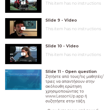
This item has no instructions
Slide
9
-
Video
This item has no instructions
Slide
10
-
Video
This item has no instructions
Slide
11
-
Open question
Ονομάστε τρεις από τους 6 παράνομους λαθροκυνηγούς
Ζητήστε από τους/τις μαθητές/
τριες να απαντήσουν στην
ακόλουθη ερώτηση
χρησιμοποιώντας το
www.LessonUp.app ή
συζητήστε στην τάξη.