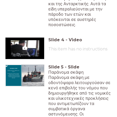
και της Ανταρκτικής. Αυτά τα
είδη υπεραλιεύονται με την
πάροδο των ετών και
υπόκεινται σε αυστηρές
ποσοστώσεις.
Slide
4
-
Video
This item has no instructions
Slide
5
-
Slide
ΠΑΡΑΝΟΜΑ ΣΚΑΦΗ
Παράνομα σκάφη
Διαφυγή από την επιβολή του
νόμου:
Αλλάζοντας ονόματα σκαφών.
Κρύβοντας την ιδιοκτησία.
Παράνομα σκάφη με
Αλλάζοντας σημαία ευκαιρίας.
Αλιεύοντας σε απομονωμένες
περιοχές.
οδοντόψαρα λειτουργούσαν σε
κενό επιβολής του νόμου που
δημιουργήθηκε από τις νομικές
και υλικοτεχνικές προκλήσεις
που αντιμετωπίζουν τα
συμβατικά όργανα
αστυνόμευσης. Οι