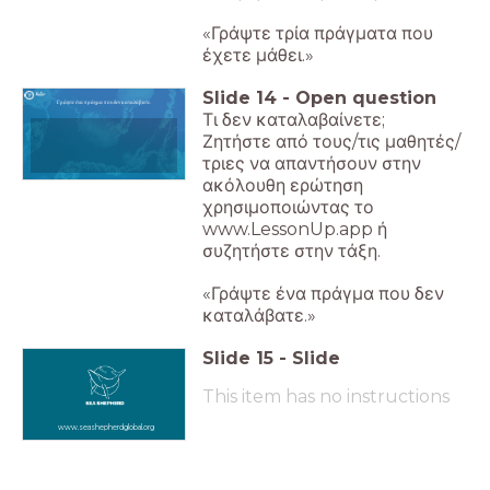
«Γράψτε τρία πράγματα που
έχετε μάθει.»
Slide
14
-
Open question
Γράψτε ένα πράγμα που δεν καταλάβατε.
Τι δεν καταλαβαίνετε;
Ζητήστε από τους/τις μαθητές/
τριες να απαντήσουν στην
ακόλουθη ερώτηση
χρησιμοποιώντας το
www.LessonUp.app ή
συζητήστε στην τάξη.
«Γράψτε ένα πράγμα που δεν
καταλάβατε.»
Slide
15
-
Slide
This item has no instructions
www.seashepherdglobal.org