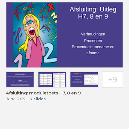
Afsluiting: moduletoets H7, 8 en 9
June 2025
-
13
slides