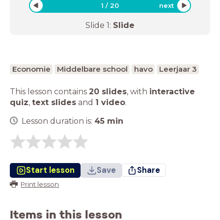
1
/
20
next
Slide
1
:
Slide
Economie
Middelbare school
havo
Leerjaar 3
This lesson contains
20 slides
,
with
interactive
quiz
,
text slides
and
1 video
.
Lesson duration is:
45
min
Start lesson
Save
Share
Print lesson
Items in this lesson