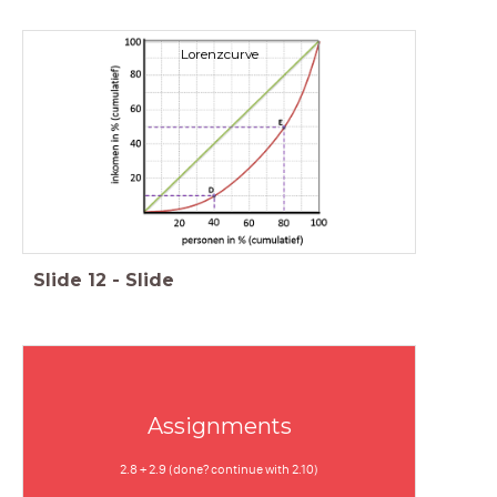
Lorenzcurve
Slide
12
-
Slide
Assignments
2.8 + 2.9 (done? continue with 2.10)