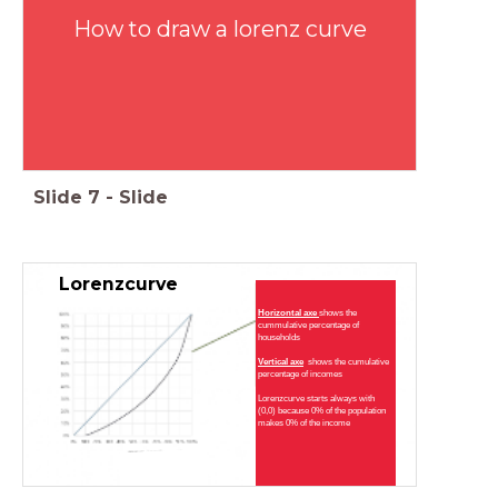
How to draw a lorenz curve
Slide
7
-
Slide
Lorenzcurve
Horizontal axe
shows the
cummulative percentage of
Cumulatief % inkomen
households
Vertical axe
shows the cumulative
percentage of incomes
Lorenzcurve starts always with
(0,0) because 0% of the population
makes 0% of the income
Cumulatief % huishouden