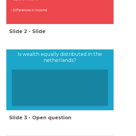
- Differences in income
Slide
2
-
Slide
Is wealth equally distributed in the
netherlands?
Slide
3
-
Open question