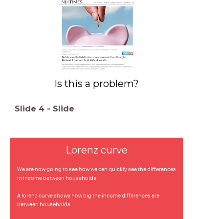
Is this a problem?
Slide
4
-
Slide
Lorenz curve
We are now going to see how we can quickly see the differences
in income between households
A lorenz curve shows how big the income differences are
between households