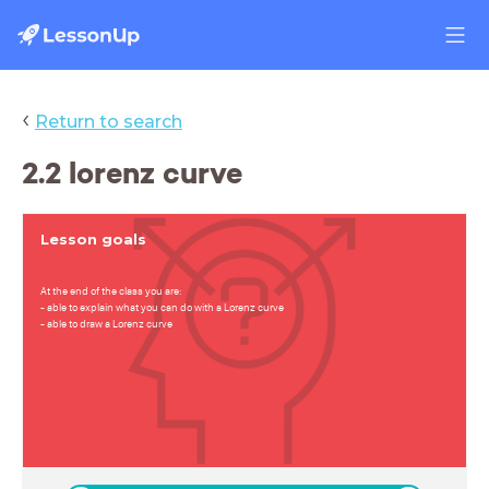
‹
Return to search
2.2 lorenz curve
Lesson goals
At the end of the class you are:
- able to explain what you can do with a Lorenz curve
- able to draw a Lorenz curve