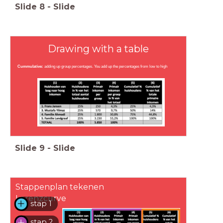
Slide
8
-
Slide
Drawing with a table
Cummulative:
adding up group percentages. You add up the percentages from low to high
Slide
9
-
Slide
Stappenplan tekenen
Lorenzcurve
stap 1
stap 2