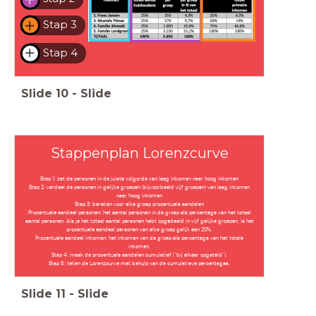
Stap 3
Stap 4
Slide
10
-
Slide
Stappenplan Lorenzcurve
Stap 1: zet de personen in de juiste volgorde van laag inkomen naar hoog inkomen
Stap 2: verdeel de personen in gelijke groepen (bijvoorbeeld vijf groepen) van laag inkomen
naar hoog inkomen
Stap 3: bereken voor elke groep procentuele aandelen
Procentuele aandeel personen: het aantal personen in de groep als percentage van het totaal
aantal personen. Als je het totaal aantal personen hebt opgedeeld in vijf gelijke groepen, is het
procentuele aandeel personen van elke groep gelijk aan 20%.
Procentuele aandeel inkomen: het inkomen van de groep als percentage van het totale
inkomen.
Stap 4: maak de procentuele aandelen cumulatief (“bij elkaar opgeteld”),
Stap 5: teken de Lorenzcurve met behulp van de cumulatieve percentages.
Slide
11
-
Slide