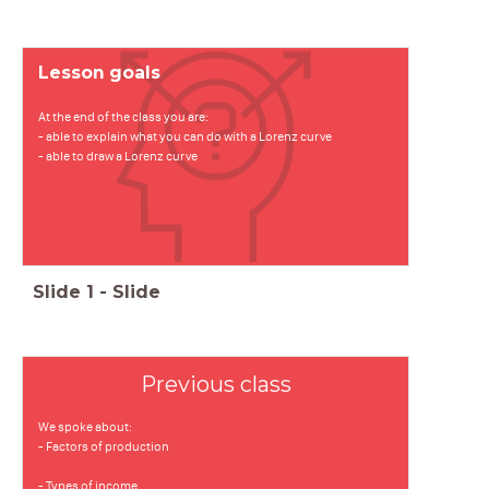
Lesson goals
At the end of the class you are:
- able to explain what you can do with a Lorenz curve
- able to draw a Lorenz curve
Slide
1
-
Slide
Previous class
We spoke about:
- Factors of production
- Types of income