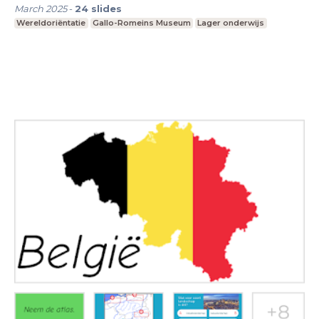
March 2025
-
24
slides
Wereldoriëntatie
Gallo-Romeins Museum
Lager onderwijs