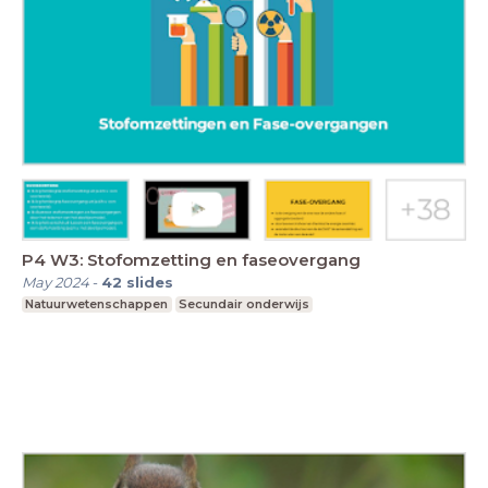
P4 W3: Stofomzetting en faseovergang
May 2024
-
42
slides
Natuurwetenschappen
Secundair onderwijs