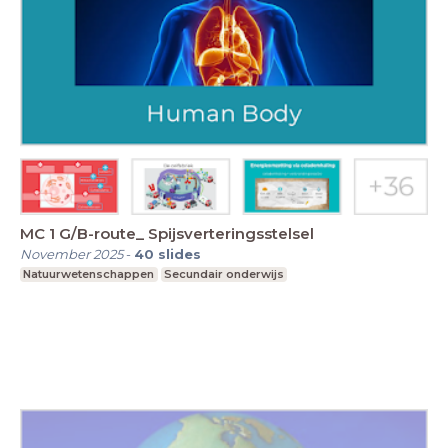
MC 1 G/B-route_ Spijsverteringsstelsel
November 2025
-
40
slides
Natuurwetenschappen
Secundair onderwijs