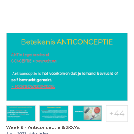
Week 6 - Anticonceptie & SOA's
June 2023
-
48
slides