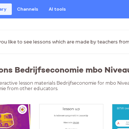
ary
Channels
AI tools
ou like to see lessons which are made by teachers fro
ons Bedrijfseconomie mbo Nivea
teractive lesson materials Bedrijfseconomie for mbo Nive
ie from other educators.