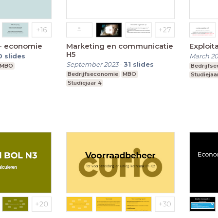
 - economie
Marketing en communicatie
Exploit
H5
0
slides
March 2
September 2023
-
31
slides
MBO
Bedrijfs
Bedrijfseconomie
MBO
Studiejaa
Studiejaar 4