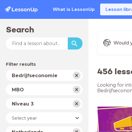
What is LessonUp
Lesson libr
Search
Would y
Filter results
456 less
Subject
Bedrijfseconomie
Looking for in
School
MBO
Bedrijfseconom
type
Level
Niveau 3
Year
Select year
Country