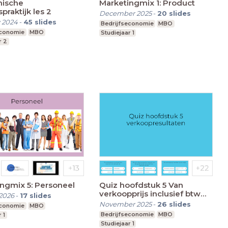
ische
Marketingmix 1: Product
praktijk les 2
December 2025
-
20
slides
 2024
-
45
slides
Bedrijfseconomie
MBO
economie
MBO
Studiejaar 1
r 2
ngmix 5: Personeel
Quiz hoofdstuk 5 Van
verkoopprijs inclusief btw
2026
-
17
slides
naar brutowinst
November 2025
-
26
slides
economie
MBO
Bedrijfseconomie
MBO
 1
Studiejaar 1