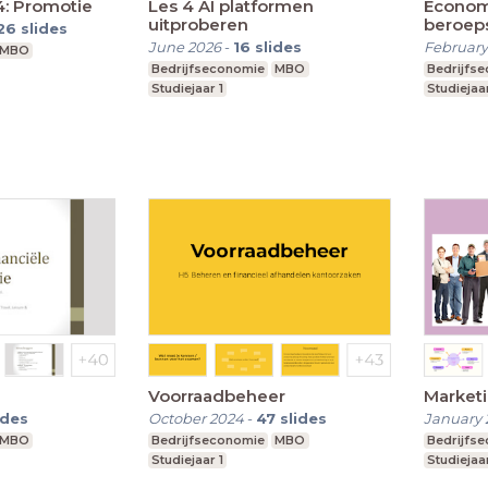
4: Promotie
Les 4 AI platformen
Econom
uitproberen
beroeps
26
slides
June 2026
-
16
slides
February
MBO
Bedrijfseconomie
MBO
Bedrijfs
Studiejaar 1
Studiejaa
Voorraadbeheer
Marketi
ides
October 2024
-
47
slides
January 
MBO
Bedrijfseconomie
MBO
Bedrijfs
Studiejaar 1
Studiejaar