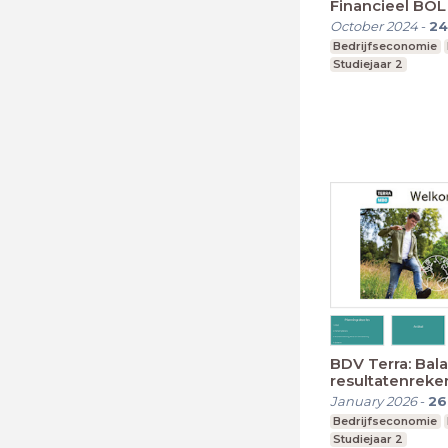
Financieel BOL 
October 2024
-
24
Bedrijfseconomie
Studiejaar 2
BDV Terra: Bal
resultatenreke
herhaling
January 2026
-
26
Bedrijfseconomie
Studiejaar 2