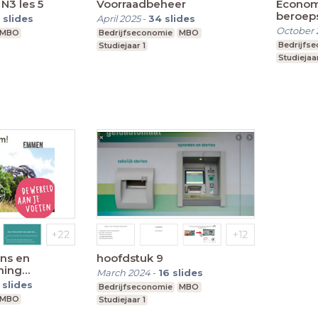
N3 les 5
Voorraadbeheer
Econom
beroeps
slides
April 2025
-
34
slides
October 
MBO
Bedrijfseconomie
MBO
Bedrijfs
Studiejaar 1
Studiejaa
ans en
hoofdstuk 9
ning
March 2024
-
16
slides
slides
Bedrijfseconomie
MBO
MBO
Studiejaar 1