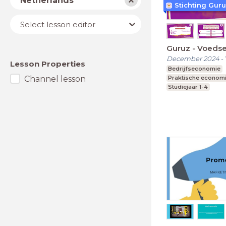
Netherlands
Stichting Gur
Lesson
Select lesson editor
editor
Guruz - Voedsel
December 2024
-
Lesson Properties
Bedrijfseconomie
Channel lesson
Praktische econom
Studiejaar 1-4