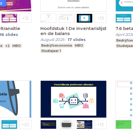
uz
transitie
Hoofdstuk 1 De inventarislijst
7.6 bet
en de balans
16
slides
April 202
August 2025
-
17
slides
Bedrijfs
Bedrijfseconomie
MBO
ie
+2
MBO
Studiejaar
Studiejaar 1