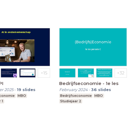
PI
Bedrijfseconomie - 1e les
r 2025
-
19
slides
February 2024
-
36
slides
economie
MBO
Bedrijfseconomie
MBO
 1
Studiejaar 2