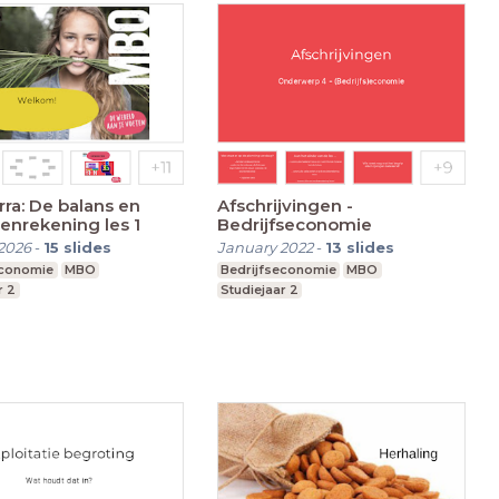
ra: De balans en
Afschrijvingen -
tenrekening les 1
Bedrijfseconomie
2026
-
15
slides
January 2022
-
13
slides
economie
MBO
Bedrijfseconomie
MBO
r 2
Studiejaar 2