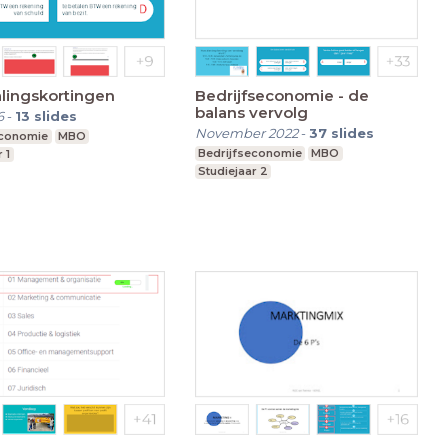
alingskortingen
Bedrijfseconomie - de
balans vervolg
6
-
13
slides
November 2022
-
37
slides
economie
MBO
Bedrijfseconomie
MBO
 1
Studiejaar 2