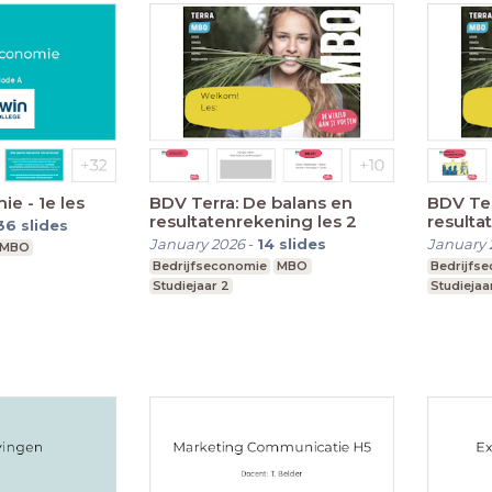
e - 1e les
BDV Terra: De balans en
BDV Ter
resultatenrekening les 2
resulta
36
slides
January 2026
-
14
slides
January 
MBO
Bedrijfseconomie
MBO
Bedrijfs
Studiejaar 2
Studiejaa