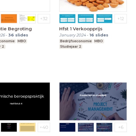
atie Begroting
Hfst 1 Verkoopprijs
026
-
36
slides
January 2024
-
16
slides
economie
MBO
Bedrijfseconomie
MBO
r 2
Studiejaar 2