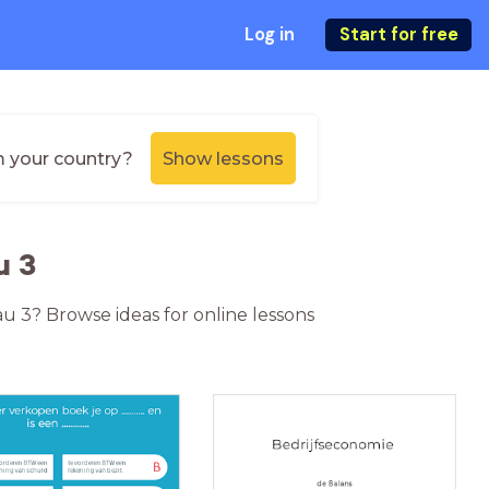
Log in
Start for free
m your country?
Show lessons
u 3
au 3? Browse ideas for online lessons