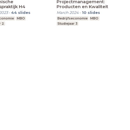
ische
Projectmanagement:
praktijk H4
Producten en Kwaliteit
2023
-
44
slides
March 2024
-
10
slides
economie
MBO
Bedrijfseconomie
MBO
r 2
Studiejaar 3