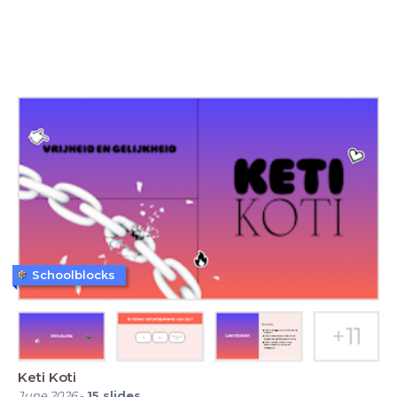
Schoolblocks
Keti Koti
June 2026
-
15
slides