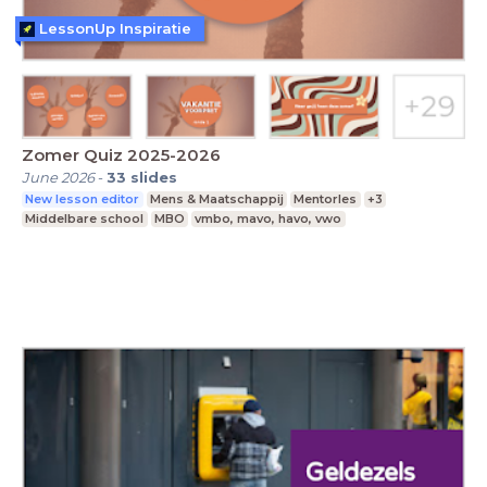
LessonUp Inspiratie
Zomer Quiz 2025-2026
June 2026
-
33
slides
New lesson editor
Mens & Maatschappij
Mentorles
+3
Middelbare school
MBO
vmbo, mavo, havo, vwo