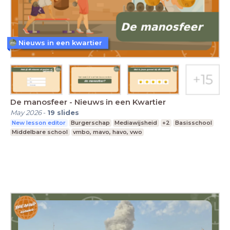
Nieuws in een kwartier
De manosfeer - Nieuws in een Kwartier
May 2026
-
19
slides
New lesson editor
Burgerschap
Mediawijsheid
+2
Basisschool
Middelbare school
vmbo, mavo, havo, vwo