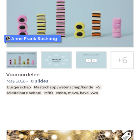
Anne Frank Stichting
Vooroordelen
May 2026
-
10
slides
Burgerschap
Maatschappijwetenschap/kunde
+5
Middelbare school
MBO
vmbo, mavo, havo, vwo